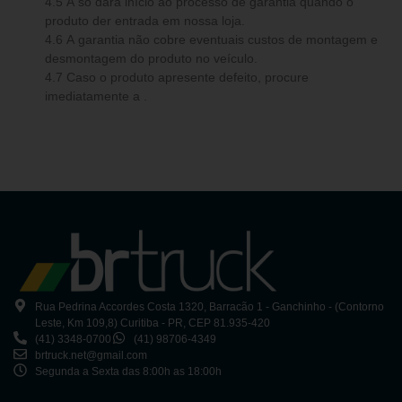
4.5 A só dará início ao processo de garantia quando o
produto der entrada em nossa loja.
4.6 A garantia não cobre eventuais custos de montagem e
desmontagem do produto no veículo.
4.7 Caso o produto apresente defeito, procure
imediatamente a .
Rua Pedrina Accordes Costa 1320, Barracão 1 - Ganchinho - (Contorno
Leste, Km 109,8) Curitiba - PR, CEP 81.935-420
(41) 3348-0700
(41) 98706-4349
brtruck.net@gmail.com
Segunda a Sexta das 8:00h as 18:00h