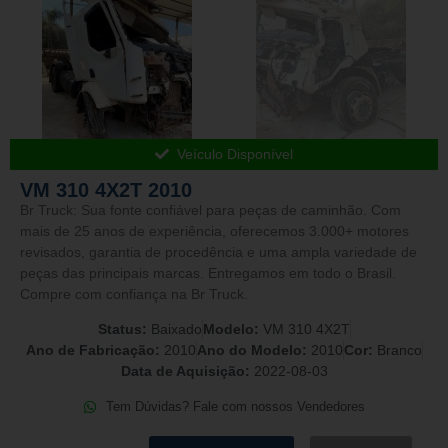
Veículo Disponível
VM 310 4X2T 2010
Br Truck: Sua fonte confiável para peças de caminhão. Com
mais de 25 anos de experiência, oferecemos 3.000+ motores
revisados, garantia de procedência e uma ampla variedade de
peças das principais marcas. Entregamos em todo o Brasil.
Compre com confiança na Br Truck.
Status:
Baixado
Modelo:
VM 310 4X2T
Ano de Fabricação:
2010
Ano do Modelo:
2010
Cor:
Branco
Data de Aquisição:
2022-08-03
Tem Dúvidas? Fale com nossos Vendedores