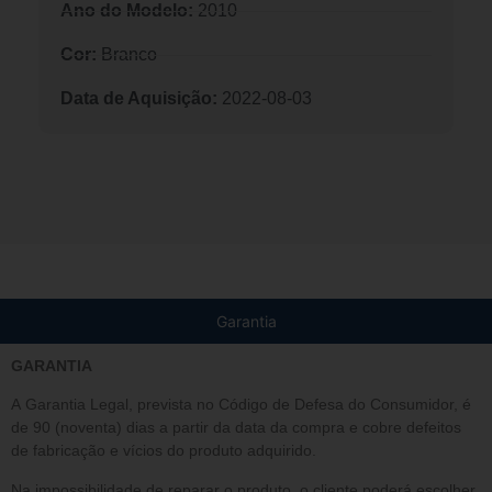
Ano do Modelo:
2010
Cor:
Branco
Data de Aquisição:
2022-08-03
Garantia
GARANTIA
A Garantia Legal, prevista no Código de Defesa do Consumidor, é
de 90 (noventa) dias a partir da data da compra e cobre defeitos
de fabricação e vícios do produto adquirido.
Na impossibilidade de reparar o produto, o cliente poderá escolher