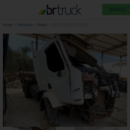
MENU
Início
»
Veículos
»
Volvo
»
VM 310 4X2T 2010