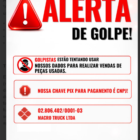
*Acidentes/ uso inadequado do produto/ sinistro/ negligência ou
uso fora das conformidades.
* Desgaste ou danos causados por agentes naturais;
* Instalação ou aplicação inadequada;
* Modificações, adaptações e adulterações no produto original
* Mau uso;
TERMO DE GARANTIA
Este termo tem como objetivo garantir pelo período de 90
(noventa) dias de prazo, tempo determinado por lei a contar da
data de emissão da Nota Fiscal de venda e conforme condições
descritas abaixo, a qualidade do produto contra defeitos de
fabricação que venham afetar a integridade física e/ou o
funcionamento do mesmo, durante este período, será submetida
sem ônus para o cliente, todas as peças e componentes que
apresentarem defeitos comprovados de projeto e/ou fabricação.
DA GARANTIA