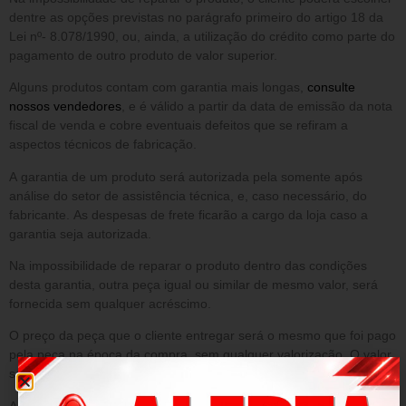
dentre as opções previstas no parágrafo primeiro do artigo 18 da
Lei nº- 8.078/1990, ou, ainda, a utilização do crédito como parte do
pagamento de outro produto de valor superior.
Alguns produtos contam com garantia mais longas,
consulte
nossos vendedores
, e é válido a partir da data de emissão da nota
fiscal de venda e cobre eventuais defeitos que se refiram a
aspectos técnicos de fabricação.
A garantia de um produto será autorizada pela somente após
análise do setor de assistência técnica, e, caso necessário, do
fabricante. As despesas de frete ficarão a cargo da loja caso a
garantia seja autorizada.
Na impossibilidade de reparar o produto dentro das condições
desta garantia, outra peça igual ou similar de mesmo valor, será
fornecida sem qualquer acréscimo.
O preço da peça que o cliente entregar será o mesmo que foi pago
pela peça na época da compra, sem qualquer valorização. O valor
será o que constar no sistema da loja.
A presente garantia NÃO cobre danos decorrentes de: