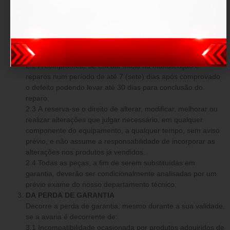
O produto fica garantido dentro do prazo estipulado contra:
defeitos de fabricação e avarias prévias a aquisição.
DAS OBRIGAÇÕES
2.1 Em caso comprovado de defeito de fabricação ou
avarias prévias, a tem o dever de reparar os danos o mais
breve possível, sem custo adicional.
2.2 A compromete-se em dar início na manutenção e
reparos num período de até 7 (sete) dias após comprovado
o defeito podendo levar até 30 dias para conclusão do
reparo.
2.3 A reserva-se o direito de alterar, modificar, melhorar ou
realizar alterações que julgar necessário, em qualquer
componente do equipamento, a qualquer tempo, sem aviso
prévio, e não assume a responsabilidade de incorporar as
alterações nos produtos já vendidos.
2.4 Todas as peças, a fim de serem substituídas em
garantia, deverão ser condicionalmente analisadas por um
prévio exame do nosso departamento técnico.
DA PERDA DE GARANTIA
Decorre a perda de garantia, mesmo durante a sua validade,
se a avaria é decorrente de:
3.1 Incompatibilidade ocasionada por produtos adquiridos de