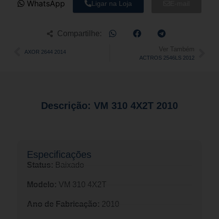
WhatsApp
Ligar na Loja
E-mail
Compartilhe:
Ver Também
AXOR 2644 2014
ACTROS 2546LS 2012
Descrição: VM 310 4X2T 2010
Especificações​
Status:
Baixado
Modelo:
VM 310 4X2T
Ano de Fabricação:
2010