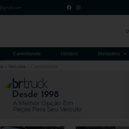
t@gmail.com
Caminhonete
Utilitário
Montadora
io
»
Veículos
»
Caminhonete