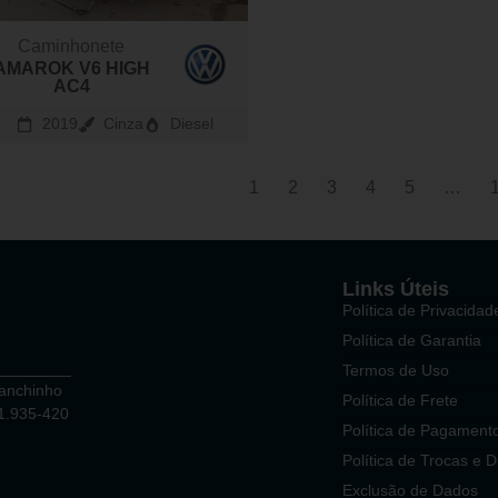
Caminhonete
AMAROK V6 HIGH
AC4
2019
Cinza
Diesel
1
2
3
4
5
…
Links Úteis
Política de Privacidad
Política de Garantia
Termos de Uso
Ganchinho
Política de Frete
81.935-420
Política de Pagament
Política de Trocas e 
Exclusão de Dados