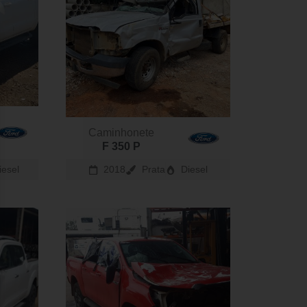
Caminhonete
F 350 P
iesel
2018
Prata
Diesel