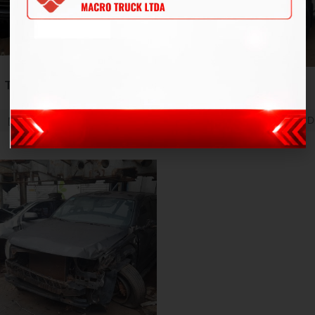
Caminhonete
Caminhonete
TRAILBLAZER
LTZ D4A
FRONTIER PLT
2016
Branco
Diesel
2023
Branco
D