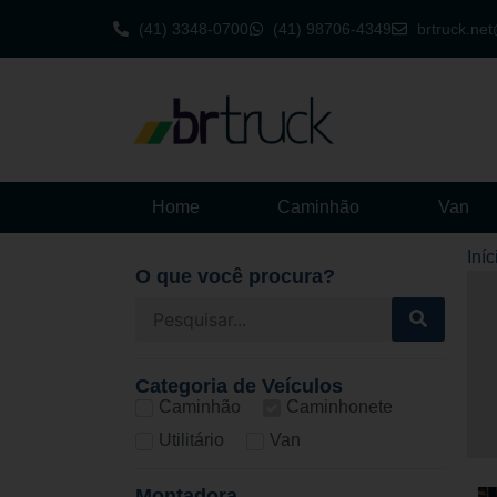
(41) 3348-0700
(41) 98706-4349
brtruck.ne
Home
Caminhão
Van
Iníc
O que você procura?
Categoria de Veículos
Caminhão
Caminhonete
Utilitário
Van
Montadora