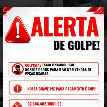
Caminhonete
Caminhonete
S10 LS FS2
RANGER XLS
CD4A22C
2015
Branco
Diesel
2018
Branco
D