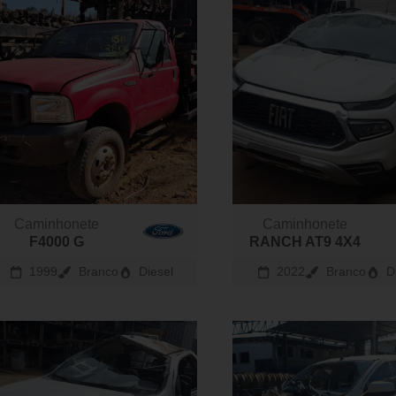
Caminhonete
Caminhonete
F4000 G
RANCH AT9 4X4
1999
Branco
Diesel
2022
Branco
D