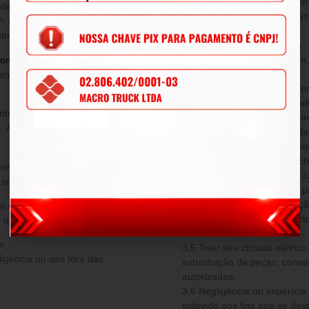
2.4 Todas as peças, a fim de
poderá escolher dentre as opções
condicionalmente analisada
º- 8.078/1990, ou, ainda, a
técnico.
ro produto de valor superior.
DA PERDA DE GARANTIA
Decorre a perda de garantia
onsulte nossos vendedores
, e é
decorrente de:
venda e cobre eventuais defeitos
3.1 Incompatibilidade ocasio
instalados junto com os prod
3.2 Defeito proveniente de 
e. As despesas de frete ficarão a
realizado pelo cliente fora d
que evidenciam danos provoc
como: queima, quedas, enche
condições desta garantia, outra
3.3 Para produtos elétricos 
a sem qualquer acréscimo.
instalação elétrica fora dos 
3.4 Instalação ou manutenção
o que foi pago pela peça na época
que o equipamento foi aberto
 que constar no sistema da loja.
credenciado pela .
e:
3.5 Tiver seu circuito elétri
ligência ou uso fora das
substituição de peças, conse
autorizadas.
3.6 Negligência ou imperíc
indevido aos fins que se de