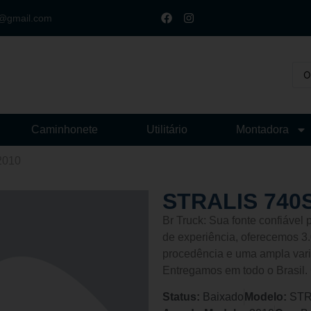
t@gmail.com
Caminhonete
Utilitário
Montadora
2010
STRALIS 740
Br Truck: Sua fonte confiáve
de experiência, oferecemos 3.
procedência e uma ampla vari
Entregamos em todo o Brasil.
Status:
Baixado
Modelo:
STR