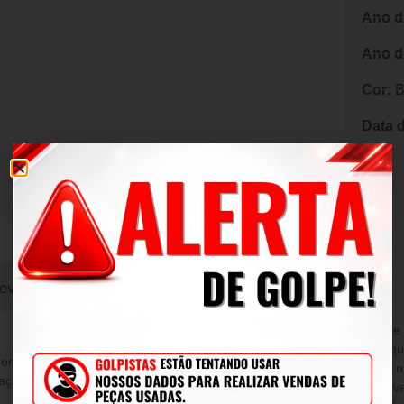
Ano d
Ano d
Cor:
B
Data 
evoluções
2.3 A reserva-se o direito de alterar, modificar, melhorar ou realizar alterações
que julgar necessário, em q
Consumidor, é de 90 (noventa) dias
tempo, sem aviso prévio, e 
ação e vícios do produto adquirido.
alterações nos produtos já v