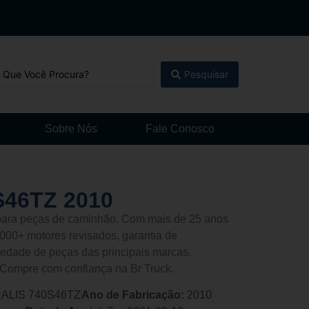
Pesquisar
Sobre Nós
Fale Conosco
S46TZ 2010
l para peças de caminhão. Com mais de 25 anos
000+ motores revisados, garantia de
edade de peças das principais marcas.
 Compre com confiança na Br Truck.
ALIS 740S46TZ
Ano de Fabricação:
2010