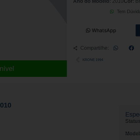
Ano do Modelo:
2010
Cor:
B
Tem Dúvid
WhatsApp
Compartilhe:
KRONE 1994
nível
2010
Espec
Status
Model