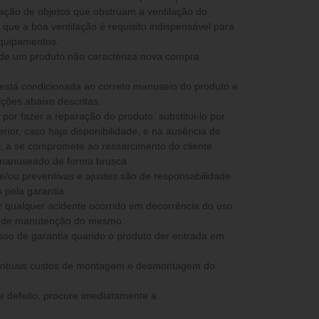
icação de objetos que obstruam a ventilação do
que a boa ventilação é requisito indispensável para
equipamentos.
 de um produto não caracteriza nova compra.
 está condicionada ao correto manuseio do produto e
ções abaixo descritas.
ior, caso haja disponibilidade, e na ausência de
peça semelhante ou superior, a se compromete ao ressarcimento do cliente.
 manuseado de forma brusca.
e/ou preventivas e ajustes são de responsabilidade
 pela garantia.
ta de manutenção do mesmo.
ventuais custos de montagem e desmontagem do
 defeito, procure imediatamente a .