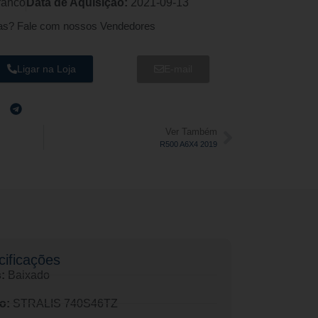
ranco
Data de Aquisição:
2021-09-13
as? Fale com nossos Vendedores
Ligar na Loja
E-mail
Ver Também
R500 A6X4 2019
ificações​
:
Baixado
o:
STRALIS 740S46TZ