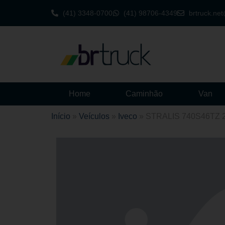
(41) 3348-0700
(41) 98706-4349
brtruck.ne
Home
Caminhão
Van
Início
»
Veículos
»
Iveco
»
STRALIS 740S46TZ 