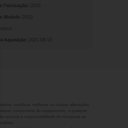
e Fabricação:
2010
o Modelo:
2010
ranco
de Aquisição:
2021-09-13
ualquer componente do equipamento, a qualquer
não assume a responsabilidade de incorporar as
endidos.