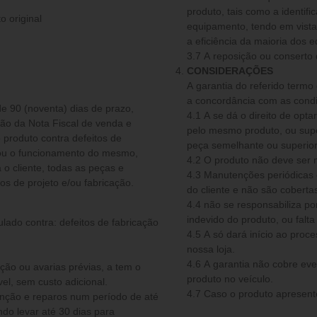
produto, tais como a identif
o original
equipamento, tendo em vista 
a eficiência da maioria dos 
3.7 A reposição ou conserto
CONSIDERAÇÕES
A garantia do referido termo
a concordância com as condi
de 90 (noventa) dias de prazo,
4.1 A se dá o direito de optar por fazer a reparação do produto, substitui-lo por
são da Nota Fiscal de venda e
pelo mesmo produto, ou super
 produto contra defeitos de
e/ou o funcionamento do mesmo,
4.2 O produto não deve ser
o cliente, todas as peças e
4.3 Manutenções periódicas 
 de projeto e/ou fabricação.
do cliente e não são cobertas
4.4 não se responsabiliza por qualquer acidente ocorrido em decorrência do uso
indevido do produto, ou fal
ulado contra: defeitos de fabricação
4.5 A só dará início ao processo de garantia quando o produto der entrada em
nossa loja.
4.6 A garantia não cobre e
ou avarias prévias, a tem o
produto no veículo.
el, sem custo adicional.
4.7 Caso o produto apresente
do levar até 30 dias para