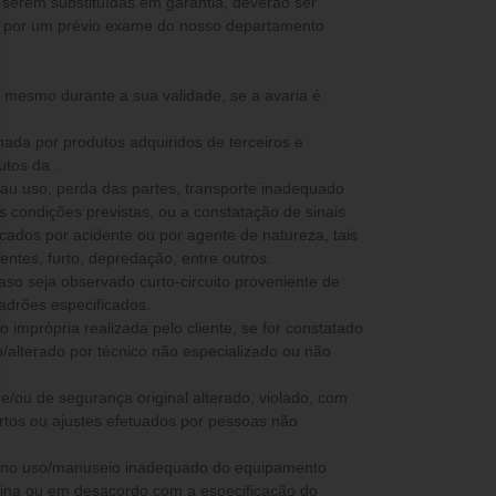
 serem substituídas em garantia, deverão ser
s por um prévio exame do nosso departamento
, mesmo durante a sua validade, se a avaria é
nada por produtos adquiridos de terceiros e
utos da .
mau uso, perda das partes, transporte inadequado
as condições previstas, ou a constatação de sinais
ados por acidente ou por agente de natureza, tais
ntes, furto, depredação, entre outros.
caso seja observado curto-circuito proveniente de
padrões especificados.
 imprópria realizada pelo cliente, se for constatado
/alterado por técnico não especializado ou não
co e/ou de segurança original alterado, violado, com
rtos ou ajustes efetuados por pessoas não
ia no uso/manuseio inadequado do equipamento
stina ou em desacordo com a especificação do