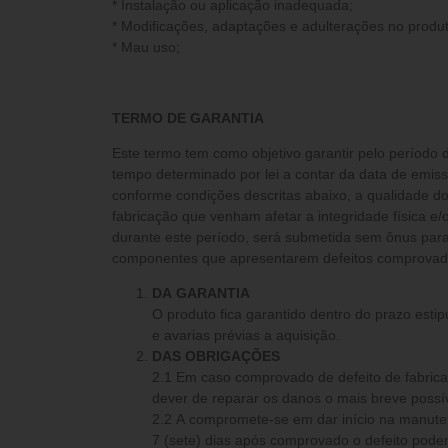
* Instalação ou aplicação inadequada;
* Modificações, adaptações e adulterações no produt
* Mau uso;
TERMO DE GARANTIA
Este termo tem como objetivo garantir pelo período 
tempo determinado por lei a contar da data de emis
conforme condições descritas abaixo, a qualidade do
fabricação que venham afetar a integridade física 
durante este período, será submetida sem ônus para 
componentes que apresentarem defeitos comprovados
DA GARANTIA
O produto fica garantido dentro do prazo estip
e avarias prévias a aquisição.
DAS OBRIGAÇÕES
2.1 Em caso comprovado de defeito de fabricação 
dever de reparar os danos o mais breve possív
2.2 A compromete-se em dar início na manutenção e reparos num período de até
7 (sete) dias após comprovado o defeito poden