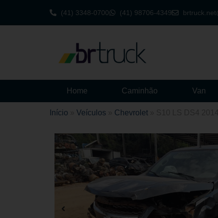
(41) 3348-0700
(41) 98706-4349
brtruck.ne
Home
Caminhão
Van
Início
»
Veículos
»
Chevrolet
»
S10 LS DS4 201