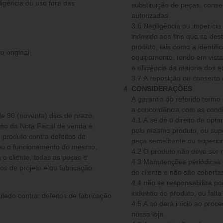
ligência ou uso fora das
substituição de peças, conse
autorizadas.
3.6 Negligência ou imperíc
indevido aos fins que se de
produto, tais como a identif
o original
equipamento, tendo em vista 
a eficiência da maioria dos 
3.7 A reposição ou conserto
CONSIDERAÇÕES
A garantia do referido termo
a concordância com as condi
de 90 (noventa) dias de prazo,
4.1 A se dá o direito de optar por fazer a reparação do produto, substitui-lo por
são da Nota Fiscal de venda e
pelo mesmo produto, ou super
 produto contra defeitos de
e/ou o funcionamento do mesmo,
4.2 O produto não deve ser
o cliente, todas as peças e
4.3 Manutenções periódicas 
 de projeto e/ou fabricação.
do cliente e não são cobertas
4.4 não se responsabiliza por qualquer acidente ocorrido em decorrência do uso
indevido do produto, ou fal
ulado contra: defeitos de fabricação
4.5 A só dará início ao processo de garantia quando o produto der entrada em
nossa loja.