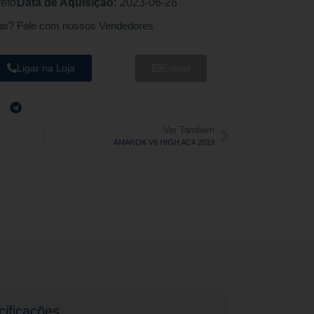
reto
Data de Aquisição:
2023-06-28
as? Fale com nossos Vendedores
Ligar na Loja
E-mail
Ver Também
AMAROK V6 HIGH AC4 2019
ificações​