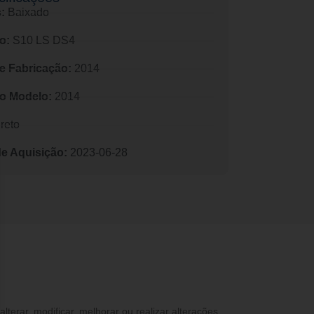
:
Baixado
o:
S10 LS DS4
e Fabricação:
2014
o Modelo:
2014
reto
de Aquisição:
2023-06-28