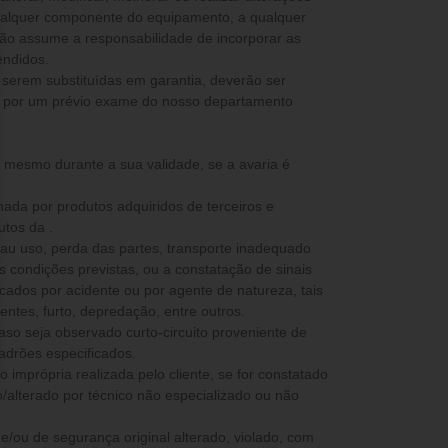
ualquer componente do equipamento, a qualquer
não assume a responsabilidade de incorporar as
endidos.
 serem substituídas em garantia, deverão ser
s por um prévio exame do nosso departamento
, mesmo durante a sua validade, se a avaria é
nada por produtos adquiridos de terceiros e
utos da .
mau uso, perda das partes, transporte inadequado
as condições previstas, ou a constatação de sinais
ados por acidente ou por agente de natureza, tais
ntes, furto, depredação, entre outros.
caso seja observado curto-circuito proveniente de
padrões especificados.
 imprópria realizada pelo cliente, se for constatado
/alterado por técnico não especializado ou não
co e/ou de segurança original alterado, violado, com