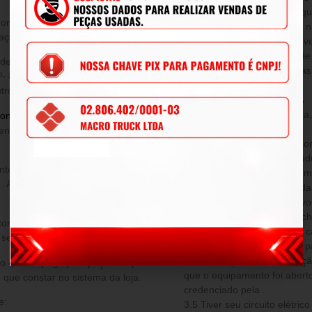
que julgar necessário, em q
Consumidor, é de 90 (noventa) dias
tempo, sem aviso prévio, e 
ação e vícios do produto adquirido.
alterações nos produtos já v
2.4 Todas as peças, a fim de
poderá escolher dentre as opções
condicionalmente analisada
º- 8.078/1990, ou, ainda, a
técnico.
ro produto de valor superior.
DA PERDA DE GARANTIA
Decorre a perda de garantia
onsulte nossos vendedores
, e é
decorrente de:
venda e cobre eventuais defeitos
3.1 Incompatibilidade ocasio
instalados junto com os prod
3.2 Defeito proveniente de 
e. As despesas de frete ficarão a
realizado pelo cliente fora d
que evidenciam danos provoc
como: queima, quedas, enche
condições desta garantia, outra
3.3 Para produtos elétricos 
a sem qualquer acréscimo.
instalação elétrica fora dos 
3.4 Instalação ou manutenção
o que foi pago pela peça na época
que o equipamento foi aberto
 que constar no sistema da loja.
credenciado pela .
e:
3.5 Tiver seu circuito elétri