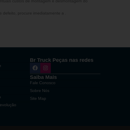
ventuais custos de montagem e desmontagem do
 defeito, procure imediatamente a .
Br Truck Peças nas redes
e
Saiba Mais
Fale Conosco
Sobre Nós
o
Site Map
Devolução