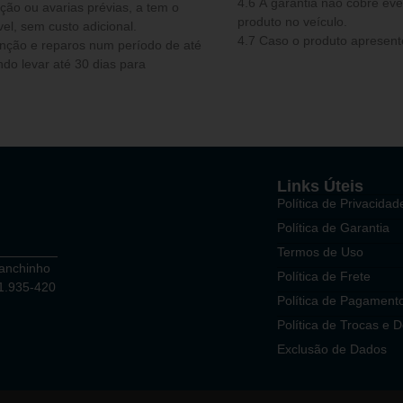
4.6 A garantia não cobre e
ou avarias prévias, a tem o
produto no veículo.
el, sem custo adicional.
4.7 Caso o produto apresente
do levar até 30 dias para
Links Úteis
Política de Privacidad
Política de Garantia
Termos de Uso
Ganchinho
Política de Frete
81.935-420
Política de Pagament
Política de Trocas e 
Exclusão de Dados