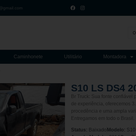
t@gmail.com
Caminhonete
Utilitário
Montadora
4
S10 LS DS4 2
Br Truck: Sua fonte confiáve
de experiência, oferecemos 3.
procedência e uma ampla vari
Entregamos em todo o Brasil.
Status:
Baixado
Modelo:
S10