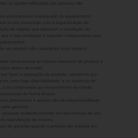
rtos ou ajustes efetuados por pessoas não
ia no uso/manuseio inadequado do equipamento
stina ou em desacordo com a especificação do
icação de objetos que obstruam a ventilação do
que a boa ventilação é requisito indispensável para
equipamentos.
 de um produto não caracteriza nova compra.
 está condicionada ao correto manuseio do produto e
ções abaixo descritas.
ior, caso haja disponibilidade, e na ausência de
peça semelhante ou superior, a se compromete ao ressarcimento do cliente.
 manuseado de forma brusca.
e/ou preventivas e ajustes são de responsabilidade
 pela garantia.
ta de manutenção do mesmo.