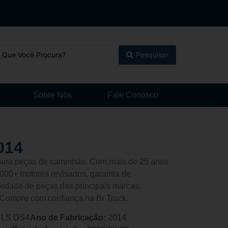
Pesquisar
Sobre Nós
Fale Conosco
014
l para peças de caminhão. Com mais de 25 anos
000+ motores revisados, garantia de
edade de peças das principais marcas.
 Compre com confiança na Br Truck.
 LS DS4
Ano de Fabricação:
2014