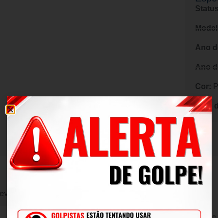
Status
Model
Ano d
Ano d
Cor:
P
Data 
evoluções
2.3 A reserva-se o direito de alterar, modificar, melhorar ou realizar alterações