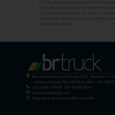
2.1 Em caso comprovado de defeito de fabricação 
dever de reparar os danos o mais breve possív
2.2 A compromete-se em dar início na manutenção e reparos num período de até
7 (sete) dias após comprovado o defeito poden
conclusão do reparo.
Rua Pedrina Accordes Costa 1320, Barracão 1 - 
- (Contorno Leste, Km 109,8) Curitiba - PR, CEP 
(41) 3348-0700
(41) 98706-4349
brtruck.net@gmail.com
Segunda a Sexta das 8:00h as 18:00h