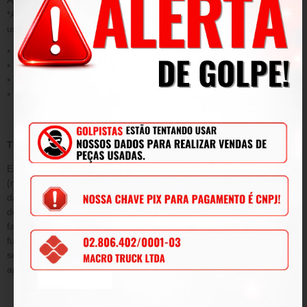
*Acidentes/ uso inadequado do produto/ sinistro/ negligência ou
uso fora das conformidades.
* Desgaste ou danos causados por agentes naturais;
* Instalação ou aplicação inadequada;
* Modificações, adaptações e adulterações no produto original
* Mau uso;
TERMO DE GARANTIA
Este termo tem como objetivo garantir pelo período de 90
(noventa) dias de prazo, tempo determinado por lei a contar da
data de emissão da Nota Fiscal de venda e conforme condições
descritas abaixo, a qualidade do produto contra defeitos de
fabricação que venham afetar a integridade física e/ou o
funcionamento do mesmo, durante este período, será submetida
sem ônus para o cliente, todas as peças e componentes que
apresentarem defeitos comprovados de projeto e/ou fabricação.
DA GARANTIA