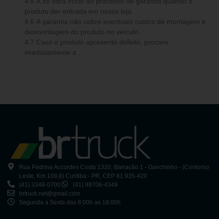
4.5 A só dará início ao processo de garantia quando o
produto der entrada em nossa loja.
4.6 A garantia não cobre eventuais custos de montagem e
desmontagem do produto no veículo.
4.7 Caso o produto apresente defeito, procure
imediatamente a .
Rua Pedrina Accordes Costa 1320, Barracão 1 - Ganchinho - (Contorno
Leste, Km 109,8) Curitiba - PR, CEP 81.935-420
(41) 3348-0700
(41) 98706-4349
brtruck.net@gmail.com
Segunda a Sexta das 8:00h as 18:00h