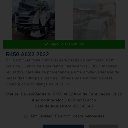
Veículo Disponível
R450 A6X2 2022
Br Truck: Sua fonte confiável para peças de caminhão. Com
mais de 25 anos de experiência, oferecemos 3.000+ motores
revisados, garantia de procedência e uma ampla variedade de
peças das principais marcas. Entregamos em todo o Brasil.
Compre com confiança na Br Truck.
Status:
Baixado
Modelo:
R450 A6X2
Ano de Fabricação:
2022
Ano do Modelo:
2022
Cor:
Branco
Data de Aquisição:
2023-03-07
Tem Dúvidas? Fale com nossos Vendedores