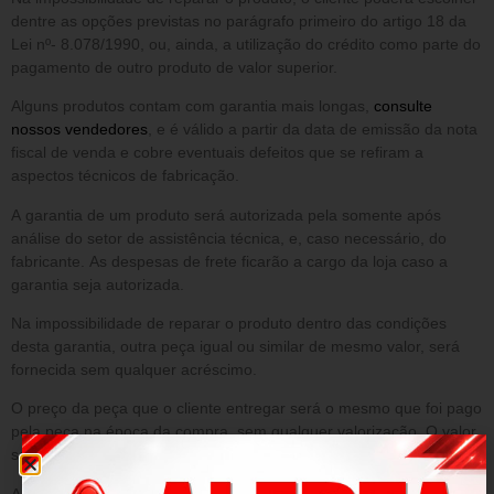
dentre as opções previstas no parágrafo primeiro do artigo 18 da
Lei nº- 8.078/1990, ou, ainda, a utilização do crédito como parte do
pagamento de outro produto de valor superior.
Alguns produtos contam com garantia mais longas,
consulte
nossos vendedores
, e é válido a partir da data de emissão da nota
fiscal de venda e cobre eventuais defeitos que se refiram a
aspectos técnicos de fabricação.
A garantia de um produto será autorizada pela somente após
análise do setor de assistência técnica, e, caso necessário, do
fabricante. As despesas de frete ficarão a cargo da loja caso a
garantia seja autorizada.
Na impossibilidade de reparar o produto dentro das condições
desta garantia, outra peça igual ou similar de mesmo valor, será
fornecida sem qualquer acréscimo.
O preço da peça que o cliente entregar será o mesmo que foi pago
pela peça na época da compra, sem qualquer valorização. O valor
será o que constar no sistema da loja.
A presente garantia NÃO cobre danos decorrentes de: