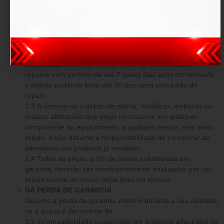
O produto fica garantido dentro do prazo estipulado contra:
defeitos de fabricação e avarias prévias a aquisição.
DAS OBRIGAÇÕES
2.1 Em caso comprovado de defeito de fabricação ou
avarias prévias, a tem o dever de reparar os danos o mais
breve possível, sem custo adicional.
2.2 A compromete-se em dar início na manutenção e
reparos num período de até 7 (sete) dias após comprovado
o defeito podendo levar até 30 dias para conclusão do
reparo.
2.3 A reserva-se o direito de alterar, modificar, melhorar ou
realizar alterações que julgar necessário, em qualquer
componente do equipamento, a qualquer tempo, sem aviso
prévio, e não assume a responsabilidade de incorporar as
alterações nos produtos já vendidos.
2.4 Todas as peças, a fim de serem substituídas em
garantia, deverão ser condicionalmente analisadas por um
prévio exame do nosso departamento técnico.
DA PERDA DE GARANTIA
Decorre a perda de garantia, mesmo durante a sua validade,
se a avaria é decorrente de:
3.1 Incompatibilidade ocasionada por produtos adquiridos de