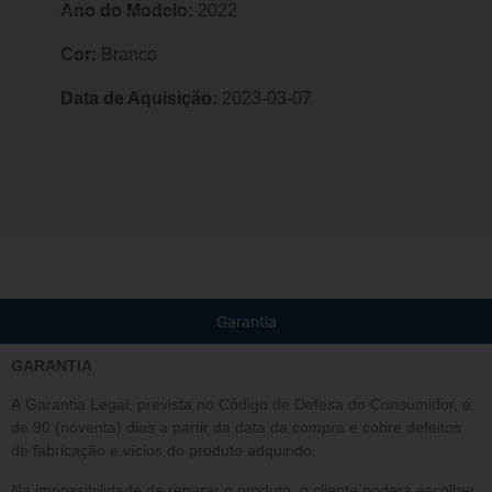
Ano do Modelo:
2022
Cor:
Branco
Data de Aquisição:
2023-03-07
Garantia
GARANTIA
A Garantia Legal, prevista no Código de Defesa do Consumidor, é
de 90 (noventa) dias a partir da data da compra e cobre defeitos
de fabricação e vícios do produto adquirido.
Na impossibilidade de reparar o produto, o cliente poderá escolher