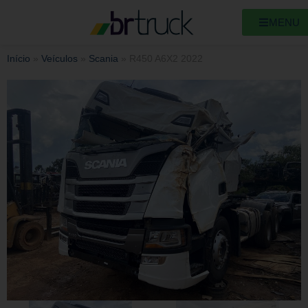
MENU
Início
»
Veículos
»
Scania
»
R450 A6X2 2022