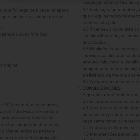
instalação elétrica fora dos 
3.4 Instalação ou manutenção
o que foi pago pela peça na época
que o equipamento foi aberto
 que constar no sistema da loja.
credenciado pela .
e:
3.5 Tiver seu circuito elétri
ligência ou uso fora das
substituição de peças, conse
autorizadas.
3.6 Negligência ou imperíc
indevido aos fins que se de
produto, tais como a identif
o original
equipamento, tendo em vista 
a eficiência da maioria dos 
3.7 A reposição ou conserto
CONSIDERAÇÕES
A garantia do referido termo
a concordância com as condi
de 90 (noventa) dias de prazo,
4.1 A se dá o direito de optar por fazer a reparação do produto, substitui-lo por
são da Nota Fiscal de venda e
pelo mesmo produto, ou super
 produto contra defeitos de
e/ou o funcionamento do mesmo,
4.2 O produto não deve ser
o cliente, todas as peças e
4.3 Manutenções periódicas 
 de projeto e/ou fabricação.