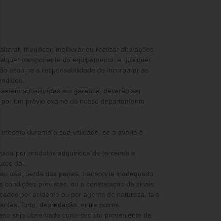
ualquer componente do equipamento, a qualquer
não assume a responsabilidade de incorporar as
endidos.
 serem substituídas em garantia, deverão ser
s por um prévio exame do nosso departamento
, mesmo durante a sua validade, se a avaria é
nada por produtos adquiridos de terceiros e
utos da .
mau uso, perda das partes, transporte inadequado
as condições previstas, ou a constatação de sinais
ados por acidente ou por agente de natureza, tais
ntes, furto, depredação, entre outros.
caso seja observado curto-circuito proveniente de