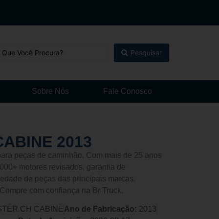
Pesquisar
Sobre Nós
Fale Conosco
ABINE 2013
l para peças de caminhão. Com mais de 25 anos
000+ motores revisados, garantia de
edade de peças das principais marcas.
 Compre com confiança na Br Truck.
TER CH CABINE
Ano de Fabricação:
2013