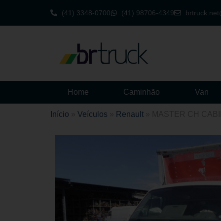
(41) 3348-0700
(41) 98706-4349
brtruck.ne
Home
Caminhão
Van
Início
»
Veículos
»
Renault
»
MASTER CH CABI