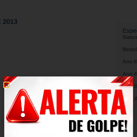
 2013
Espec
Status
Model
Ano d
Ano d
Cor:
B
Data 