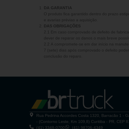
DA GARANTIA
O produto fica garantido dentro do prazo estip
e avarias prévias a aquisição.
DAS OBRIGAÇÕES
2.1 Em caso comprovado de defeito de fabricação 
dever de reparar os danos o mais breve possív
2.2 A compromete-se em dar início na manutenção e reparos num período de até
7 (sete) dias após comprovado o defeito poden
conclusão do reparo.
Rua Pedrina Accordes Costa 1320, Barracão 1 - 
- (Contorno Leste, Km 109,8) Curitiba - PR, CEP 
(41) 3348-0700
(41) 98706-4349