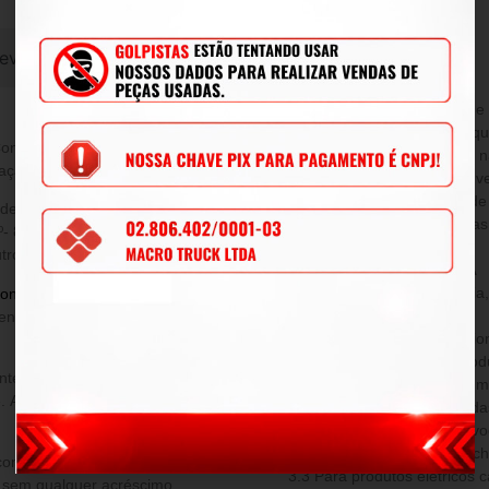
evoluções
2.3 A reserva-se o direito de alterar, modificar, melhorar ou realizar alterações
que julgar necessário, em q
Consumidor, é de 90 (noventa) dias
tempo, sem aviso prévio, e 
ação e vícios do produto adquirido.
alterações nos produtos já v
2.4 Todas as peças, a fim de
poderá escolher dentre as opções
condicionalmente analisada
º- 8.078/1990, ou, ainda, a
técnico.
ro produto de valor superior.
DA PERDA DE GARANTIA
Decorre a perda de garantia
onsulte nossos vendedores
, e é
decorrente de:
venda e cobre eventuais defeitos
3.1 Incompatibilidade ocasio
instalados junto com os prod
3.2 Defeito proveniente de 
e. As despesas de frete ficarão a
realizado pelo cliente fora d
que evidenciam danos provoc
como: queima, quedas, enche
condições desta garantia, outra
3.3 Para produtos elétricos 
a sem qualquer acréscimo.