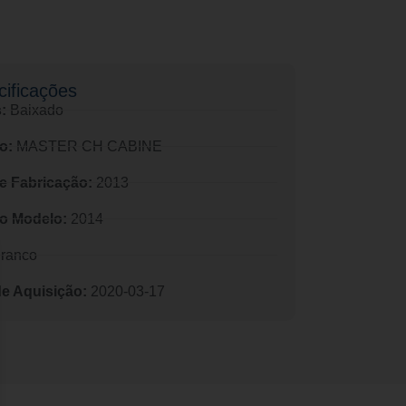
ificações​
:
Baixado
o:
MASTER CH CABINE
e Fabricação:
2013
o Modelo:
2014
ranco
de Aquisição:
2020-03-17