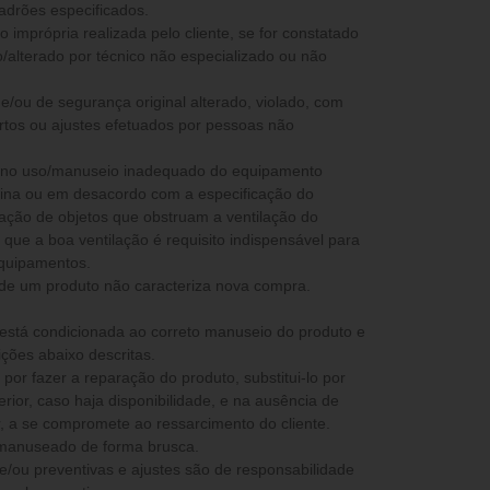
padrões especificados.
 imprópria realizada pelo cliente, se for constatado
/alterado por técnico não especializado ou não
co e/ou de segurança original alterado, violado, com
rtos ou ajustes efetuados por pessoas não
ia no uso/manuseio inadequado do equipamento
stina ou em desacordo com a especificação do
icação de objetos que obstruam a ventilação do
que a boa ventilação é requisito indispensável para
equipamentos.
 de um produto não caracteriza nova compra.
 está condicionada ao correto manuseio do produto e
ções abaixo descritas.
ior, caso haja disponibilidade, e na ausência de
peça semelhante ou superior, a se compromete ao ressarcimento do cliente.
 manuseado de forma brusca.
e/ou preventivas e ajustes são de responsabilidade