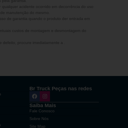
 pela garantia.
ta de manutenção do mesmo.
ventuais custos de montagem e desmontagem do
 defeito, procure imediatamente a .
Br Truck Peças nas redes
e
Saiba Mais
Fale Conosco
Sobre Nós
o
Site Map