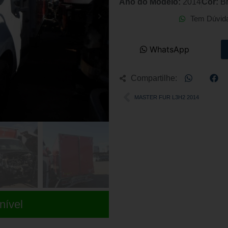
Ano do Modelo:
2014
Cor:
B
Tem Dúvid
WhatsApp
Compartilhe:
MASTER FUR L3H2 2014
nível