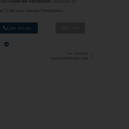
ranco
Data de Aquisição:
2020-03-17
as? Fale com nossos Vendedores
Ligar na Loja
E-mail
Ver Também
313CDI SPRINTERF 2008