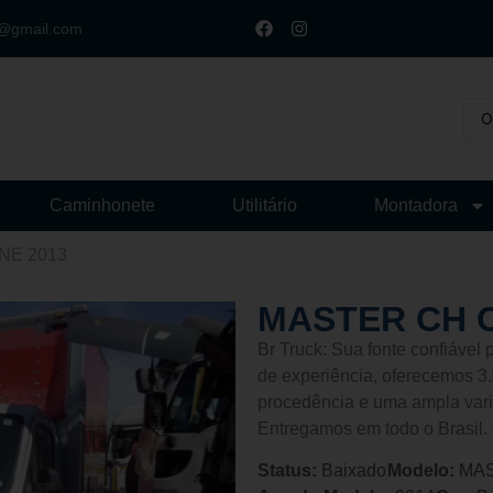
t@gmail.com
Caminhonete
Utilitário
Montadora
NE 2013
MASTER CH C
Br Truck: Sua fonte confiáve
de experiência, oferecemos 3.
procedência e uma ampla vari
Entregamos em todo o Brasil.
Status:
Baixado
Modelo:
MAS