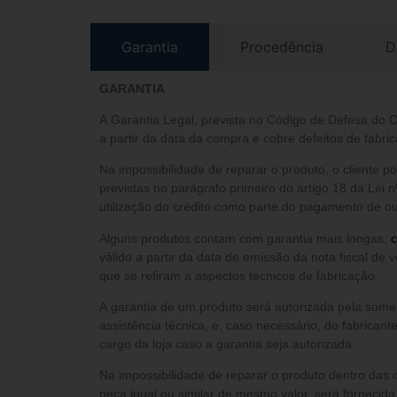
Garantia
Procedência
D
GARANTIA
A Garantia Legal, prevista no Código de Defesa do 
a partir da data da compra e cobre defeitos de fabric
Na impossibilidade de reparar o produto, o cliente 
previstas no parágrafo primeiro do artigo 18 da Lei n
utilização do crédito como parte do pagamento de out
Alguns produtos contam com garantia mais longas,
c
válido a partir da data de emissão da nota fiscal de 
que se refiram a aspectos técnicos de fabricação.
A garantia de um produto será autorizada pela somente após análise do setor de
assistência técnica, e, caso necessário, do fabricant
cargo da loja caso a garantia seja autorizada.
Na impossibilidade de reparar o produto dentro das 
peça igual ou similar de mesmo valor, será fornecid