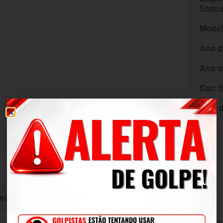
Status
Model
Ano d
Ano d
Cor:
B
Data 
evoluções
2.3 A reserva-se o direito de alterar, modificar, melhorar ou realizar alterações