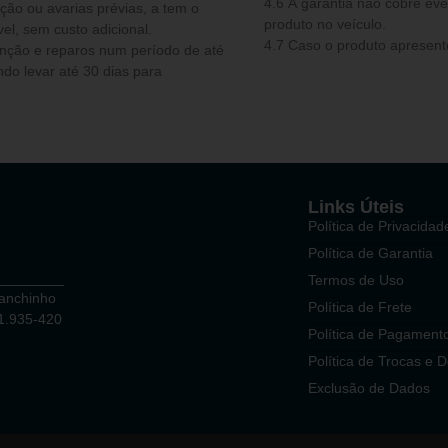
4.6 A garantia não cobre e
ou avarias prévias, a tem o
produto no veículo.
el, sem custo adicional.
4.7 Caso o produto apresente
do levar até 30 dias para
Links Úteis
Política de Privacidad
Política de Garantia
Termos de Uso
Ganchinho
Política de Frete
81.935-420
Política de Pagament
Política de Trocas e 
Exclusão de Dados