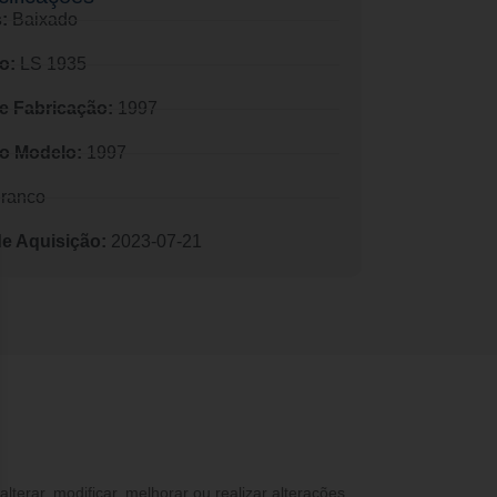
:
Baixado
o:
LS 1935
e Fabricação:
1997
o Modelo:
1997
ranco
de Aquisição:
2023-07-21