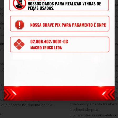
que julgar necessário, em q
Consumidor, é de 90 (noventa) dias
tempo, sem aviso prévio, e 
ação e vícios do produto adquirido.
alterações nos produtos já v
2.4 Todas as peças, a fim de
poderá escolher dentre as opções
condicionalmente analisada
º- 8.078/1990, ou, ainda, a
técnico.
ro produto de valor superior.
DA PERDA DE GARANTIA
Decorre a perda de garantia
onsulte nossos vendedores
, e é
decorrente de:
venda e cobre eventuais defeitos
3.1 Incompatibilidade ocasio
instalados junto com os prod
3.2 Defeito proveniente de 
e. As despesas de frete ficarão a
realizado pelo cliente fora d
que evidenciam danos provoc
como: queima, quedas, enche
condições desta garantia, outra
3.3 Para produtos elétricos 
a sem qualquer acréscimo.
instalação elétrica fora dos 
3.4 Instalação ou manutenção
o que foi pago pela peça na época
que o equipamento foi aberto
 que constar no sistema da loja.
credenciado pela .
e:
3.5 Tiver seu circuito elétri