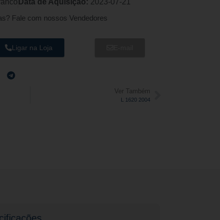
ranco
Data de Aquisição:
2023-07-21
as? Fale com nossos Vendedores
Ligar na Loja
E-mail
Ver Também
L 1620 2004
ificações​