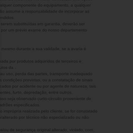
ualquer componente do equipamento, a qualquer
não assume a responsabilidade de incorporar as
endidos.
 serem substituídas em garantia, deverão ser
s por um prévio exame do nosso departamento
, mesmo durante a sua validade, se a avaria é
nada por produtos adquiridos de terceiros e
utos da .
mau uso, perda das partes, transporte inadequado
as condições previstas, ou a constatação de sinais
ados por acidente ou por agente de natureza, tais
ntes, furto, depredação, entre outros.
caso seja observado curto-circuito proveniente de
padrões especificados.
 imprópria realizada pelo cliente, se for constatado
/alterado por técnico não especializado ou não
co e/ou de segurança original alterado, violado, com