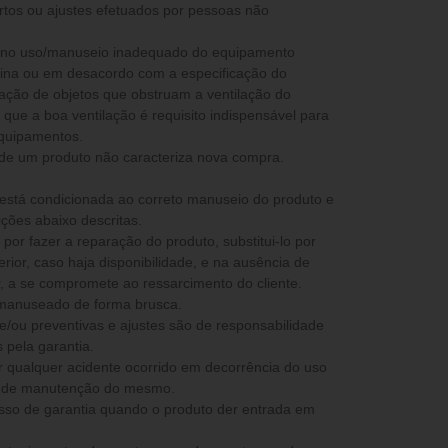
rtos ou ajustes efetuados por pessoas não
ia no uso/manuseio inadequado do equipamento
stina ou em desacordo com a especificação do
icação de objetos que obstruam a ventilação do
que a boa ventilação é requisito indispensável para
equipamentos.
 de um produto não caracteriza nova compra.
 está condicionada ao correto manuseio do produto e
ções abaixo descritas.
ior, caso haja disponibilidade, e na ausência de
peça semelhante ou superior, a se compromete ao ressarcimento do cliente.
 manuseado de forma brusca.
e/ou preventivas e ajustes são de responsabilidade
 pela garantia.
ta de manutenção do mesmo.