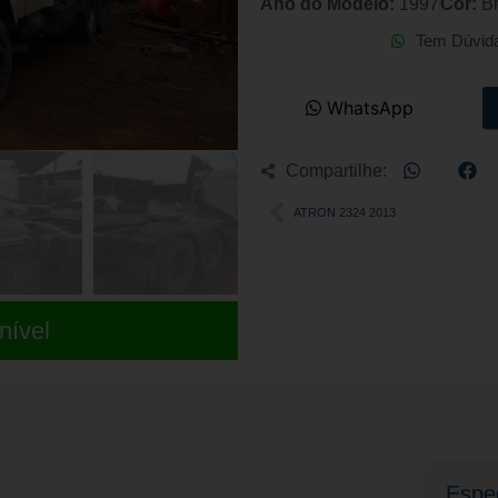
Ano do Modelo:
1997
Cor:
B
Tem Dúvid
WhatsApp
Compartilhe:
ATRON 2324 2013
nível
Espec