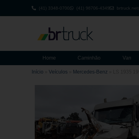
(41) 3348-0700
(41) 98706-4349
brtruck.ne
Home
Caminhão
Van
Início
»
Veículos
»
Mercedes-Benz
»
LS 1935 19