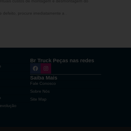
ventuais custos de montagem e desmontagem do
 defeito, procure imediatamente a .
Br Truck Peças nas redes
e
Saiba Mais
Fale Conosco
Sobre Nós
o
Site Map
Devolução