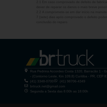
2.1 Em caso comprovado de defeito de fabricação 
dever de reparar os danos o mais breve possív
2.2 A compromete-se em dar início na manutenção e reparos num período de até
7 (sete) dias após comprovado o defeito poden
conclusão do reparo.
Rua Pedrina Accordes Costa 1320, Barracão 1 - 
- (Contorno Leste, Km 109,8) Curitiba - PR, CEP 
(41) 3348-0700
(41) 98706-4349
brtruck.net@gmail.com
Segunda a Sexta das 8:00h as 18:00h