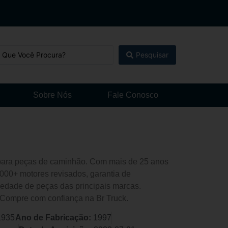
Pesquisar
Sobre Nós
Fale Conosco
l para peças de caminhão. Com mais de 25 anos
000+ motores revisados, garantia de
edade de peças das principais marcas.
 Compre com confiança na Br Truck.
1935
Ano de Fabricação:
1997