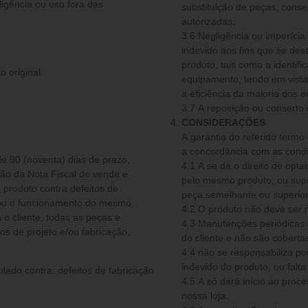
ligência ou uso fora das
substituição de peças, conse
autorizadas.
3.6 Negligência ou imperíc
indevido aos fins que se de
produto, tais como a identif
o original
equipamento, tendo em vista 
a eficiência da maioria dos 
3.7 A reposição ou conserto
CONSIDERAÇÕES
A garantia do referido termo
a concordância com as condi
de 90 (noventa) dias de prazo,
4.1 A se dá o direito de optar por fazer a reparação do produto, substitui-lo por
são da Nota Fiscal de venda e
pelo mesmo produto, ou super
 produto contra defeitos de
e/ou o funcionamento do mesmo,
4.2 O produto não deve ser
o cliente, todas as peças e
4.3 Manutenções periódicas 
 de projeto e/ou fabricação.
do cliente e não são cobertas
4.4 não se responsabiliza por qualquer acidente ocorrido em decorrência do uso
indevido do produto, ou fal
ulado contra: defeitos de fabricação
4.5 A só dará início ao processo de garantia quando o produto der entrada em
nossa loja.