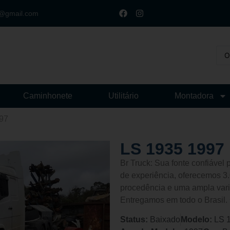
t@gmail.com
Caminhonete
Utilitário
Montadora
97
LS 1935 1997
Br Truck: Sua fonte confiáve
de experiência, oferecemos 3.
procedência e uma ampla vari
Entregamos em todo o Brasil.
Status:
Baixado
Modelo:
LS 