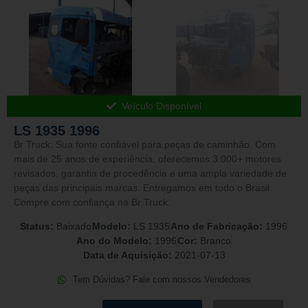
Veículo Disponível
LS 1935 1996
Br Truck: Sua fonte confiável para peças de caminhão. Com
mais de 25 anos de experiência, oferecemos 3.000+ motores
revisados, garantia de procedência e uma ampla variedade de
peças das principais marcas. Entregamos em todo o Brasil.
Compre com confiança na Br Truck.
Status:
Baixado
Modelo:
LS 1935
Ano de Fabricação:
1996
Ano do Modelo:
1996
Cor:
Branco
Data de Aquisição:
2021-07-13
Tem Dúvidas? Fale com nossos Vendedores