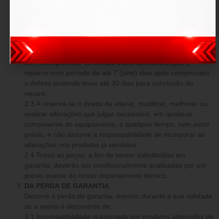
O produto fica garantido dentro do prazo estipulado contra:
defeitos de fabricação e avarias prévias a aquisição.
DAS OBRIGAÇÕES
2.1 Em caso comprovado de defeito de fabricação ou
avarias prévias, a tem o dever de reparar os danos o mais
breve possível, sem custo adicional.
2.2 A compromete-se em dar início na manutenção e
reparos num período de até 7 (sete) dias após comprovado
o defeito podendo levar até 30 dias para conclusão do
reparo.
2.3 A reserva-se o direito de alterar, modificar, melhorar ou
realizar alterações que julgar necessário, em qualquer
componente do equipamento, a qualquer tempo, sem aviso
prévio, e não assume a responsabilidade de incorporar as
alterações nos produtos já vendidos.
2.4 Todas as peças, a fim de serem substituídas em
garantia, deverão ser condicionalmente analisadas por um
prévio exame do nosso departamento técnico.
DA PERDA DE GARANTIA
Decorre a perda de garantia, mesmo durante a sua validade,
se a avaria é decorrente de:
3.1 Incompatibilidade ocasionada por produtos adquiridos de