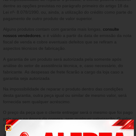
dentre as opções previstas no parágrafo primeiro do artigo 18 da
Lei nº- 8.078/1990, ou, ainda, a utilização do crédito como parte do
pagamento de outro produto de valor superior.
Alguns produtos contam com garantia mais longas,
consulte
nossos vendedores
, e é válido a partir da data de emissão da nota
fiscal de venda e cobre eventuais defeitos que se refiram a
aspectos técnicos de fabricação.
A garantia de um produto será autorizada pela somente após
análise do setor de assistência técnica, e, caso necessário, do
fabricante. As despesas de frete ficarão a cargo da loja caso a
garantia seja autorizada.
Na impossibilidade de reparar o produto dentro das condições
desta garantia, outra peça igual ou similar de mesmo valor, será
fornecida sem qualquer acréscimo.
O preço da peça que o cliente entregar será o mesmo que foi pago
pela peça na época da compra, sem qualquer valorização. O valor
será o que constar no sistema da loja.
A presente garantia NÃO cobre danos decorrentes de: