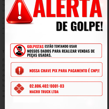
*Acidentes/ uso inadequado do produto/ sinistro/ negligência ou
uso fora das conformidades.
* Desgaste ou danos causados por agentes naturais;
* Instalação ou aplicação inadequada;
* Modificações, adaptações e adulterações no produto original
* Mau uso;
TERMO DE GARANTIA
Este termo tem como objetivo garantir pelo período de 90
(noventa) dias de prazo, tempo determinado por lei a contar da
data de emissão da Nota Fiscal de venda e conforme condições
descritas abaixo, a qualidade do produto contra defeitos de
fabricação que venham afetar a integridade física e/ou o
funcionamento do mesmo, durante este período, será submetida
sem ônus para o cliente, todas as peças e componentes que
apresentarem defeitos comprovados de projeto e/ou fabricação.
DA GARANTIA