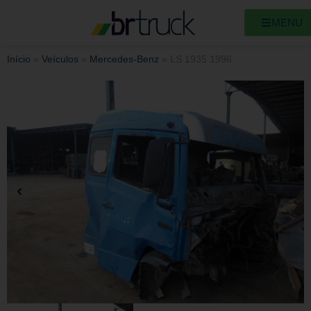
MENU
Início
»
Veículos
»
Mercedes-Benz
»
LS 1935 1996