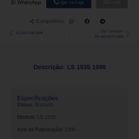
WhatsApp
Ligar na Loja
E-mail
Compartilhe:
Ver Também
13.180 CNM 2008
FH 400 6X2T 2006
Descrição: LS 1935 1996
Especificações​
Status:
Baixado
Modelo:
LS 1935
Ano de Fabricação:
1996