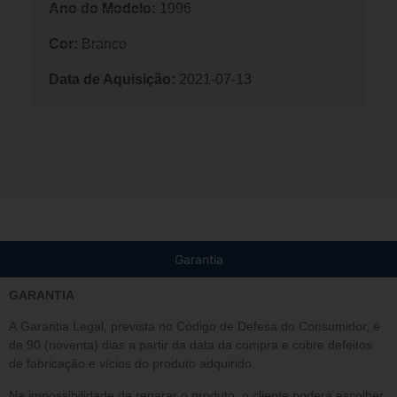
Ano do Modelo:
1996
Cor:
Branco
Data de Aquisição:
2021-07-13
Garantia
GARANTIA
A Garantia Legal, prevista no Código de Defesa do Consumidor, é
de 90 (noventa) dias a partir da data da compra e cobre defeitos
de fabricação e vícios do produto adquirido.
Na impossibilidade de reparar o produto, o cliente poderá escolher