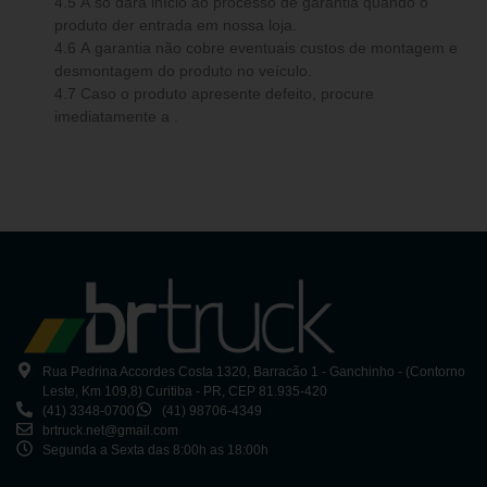
4.5 A só dará início ao processo de garantia quando o
produto der entrada em nossa loja.
4.6 A garantia não cobre eventuais custos de montagem e
desmontagem do produto no veículo.
4.7 Caso o produto apresente defeito, procure
imediatamente a .
Rua Pedrina Accordes Costa 1320, Barracão 1 - Ganchinho - (Contorno
Leste, Km 109,8) Curitiba - PR, CEP 81.935-420
(41) 3348-0700
(41) 98706-4349
brtruck.net@gmail.com
Segunda a Sexta das 8:00h as 18:00h