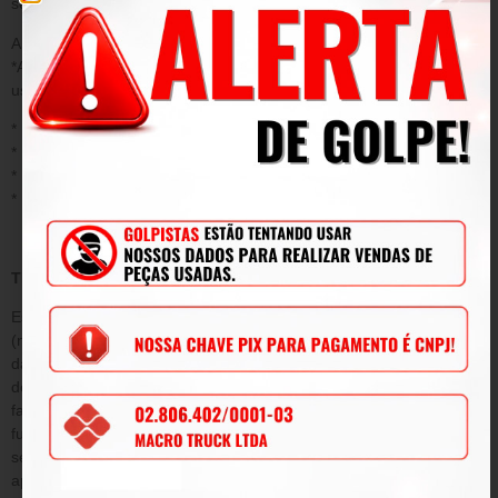
será o que constar no sistema da loja.
A presente garantia NÃO cobre danos decorrentes de:
*Acidentes/ uso inadequado do produto/ sinistro/ negligência ou
uso fora das conformidades.
* Desgaste ou danos causados por agentes naturais;
* Instalação ou aplicação inadequada;
* Modificações, adaptações e adulterações no produto original
* Mau uso;
TERMO DE GARANTIA
Este termo tem como objetivo garantir pelo período de 90
(noventa) dias de prazo, tempo determinado por lei a contar da
data de emissão da Nota Fiscal de venda e conforme condições
descritas abaixo, a qualidade do produto contra defeitos de
fabricação que venham afetar a integridade física e/ou o
funcionamento do mesmo, durante este período, será submetida
sem ônus para o cliente, todas as peças e componentes que
apresentarem defeitos comprovados de projeto e/ou fabricação.