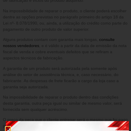
de fabricação e vícios do produto adquirido.
Na impossibilidade de reparar o produto, o cliente poderá escolher
dentre as opções previstas no parágrafo primeiro do artigo 18 da
Lei nº- 8.078/1990, ou, ainda, a utilização do crédito como parte do
pagamento de outro produto de valor superior.
Alguns produtos contam com garantia mais longas,
consulte
nossos vendedores
, e é válido a partir da data de emissão da nota
fiscal de venda e cobre eventuais defeitos que se refiram a
aspectos técnicos de fabricação.
A garantia de um produto será autorizada pela somente após
análise do setor de assistência técnica, e, caso necessário, do
fabricante. As despesas de frete ficarão a cargo da loja caso a
garantia seja autorizada.
Na impossibilidade de reparar o produto dentro das condições
desta garantia, outra peça igual ou similar de mesmo valor, será
fornecida sem qualquer acréscimo.
O preço da peça que o cliente entregar será o mesmo que foi pago
pela peça na época da compra, sem qualquer valorização. O valor