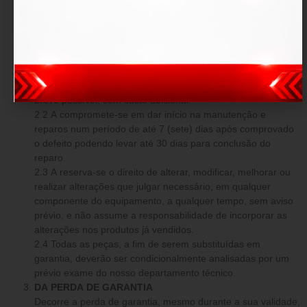
DA GARANTIA
O produto fica garantido dentro do prazo estipulado contra:
defeitos de fabricação e avarias prévias a aquisição.
DAS OBRIGAÇÕES
2.1 Em caso comprovado de defeito de fabricação ou
avarias prévias, a tem o dever de reparar os danos o mais
breve possível, sem custo adicional.
2.2 A compromete-se em dar início na manutenção e
reparos num período de até 7 (sete) dias após comprovado
o defeito podendo levar até 30 dias para conclusão do
reparo.
2.3 A reserva-se o direito de alterar, modificar, melhorar ou
realizar alterações que julgar necessário, em qualquer
componente do equipamento, a qualquer tempo, sem aviso
prévio, e não assume a responsabilidade de incorporar as
alterações nos produtos já vendidos.
2.4 Todas as peças, a fim de serem substituídas em
garantia, deverão ser condicionalmente analisadas por um
prévio exame do nosso departamento técnico.
DA PERDA DE GARANTIA
Decorre a perda de garantia, mesmo durante a sua validade,