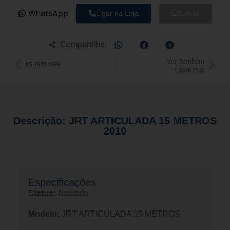
WhatsApp
Ligar na Loja
E-mail
Compartilhe:
Ver Também
LS 1938 1999
L 1620 2011
Descrição: JRT ARTICULADA 15 METROS
2010
Especificações​
Status:
Baixado
Modelo:
JRT ARTICULADA 15 METROS