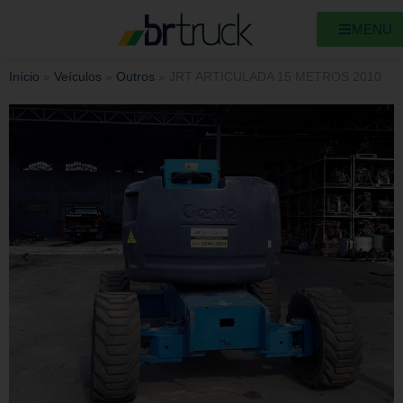
MENU
Início
»
Veículos
»
Outros
»
JRT ARTICULADA 15 METROS 2010