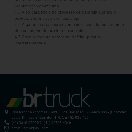
manutenção do mesmo.
4.5 A só dará início ao processo de garantia quando o
produto der entrada em nossa loja.
4.6 A garantia não cobre eventuais custos de montagem e
desmontagem do produto no veículo.
4.7 Caso o produto apresente defeito, procure
imediatamente a .
Rua Pedrina Accordes Costa 1320, Barracão 1 - Ganchinho - (Contorno
Leste, Km 109,8) Curitiba - PR, CEP 81.935-420
(41) 3348-0700
(41) 98706-4349
brtruck.net@gmail.com