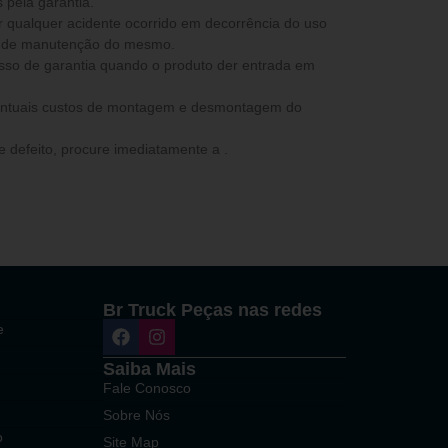
 pela garantia.
ta de manutenção do mesmo.
ventuais custos de montagem e desmontagem do
 defeito, procure imediatamente a .
Br Truck Peças nas redes
e
Saiba Mais
Fale Conosco
Sobre Nós
o
Site Map