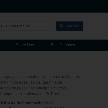
Pesquisar
Sobre Nós
Fale Conosco
l para peças de caminhão. Com mais de 25 anos
000+ motores revisados, garantia de
edade de peças das principais marcas.
 Compre com confiança na Br Truck.
HDB
Ano de Fabricação:
2018