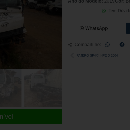
Ano do Modelo:
2019
Cor:
B
Tem Dúvid
WhatsApp
Compartilhe:
PAJERO SP4X4 HPE D 2004
nível