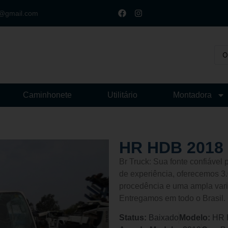
t@gmail.com
Caminhonete
Utilitário
Montadora
HR HDB 2018
Br Truck: Sua fonte confiáve
de experiência, oferecemos 3.
procedência e uma ampla vari
Entregamos em todo o Brasil.
Status:
Baixado
Modelo:
HR 