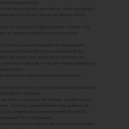
padrões especificados.
 imprópria realizada pelo cliente, se for constatado
/alterado por técnico não especializado ou não
co e/ou de segurança original alterado, violado, com
rtos ou ajustes efetuados por pessoas não
ia no uso/manuseio inadequado do equipamento
stina ou em desacordo com a especificação do
icação de objetos que obstruam a ventilação do
que a boa ventilação é requisito indispensável para
equipamentos.
 de um produto não caracteriza nova compra.
 está condicionada ao correto manuseio do produto e
ções abaixo descritas.
ior, caso haja disponibilidade, e na ausência de
peça semelhante ou superior, a se compromete ao ressarcimento do cliente.
 manuseado de forma brusca.
e/ou preventivas e ajustes são de responsabilidade