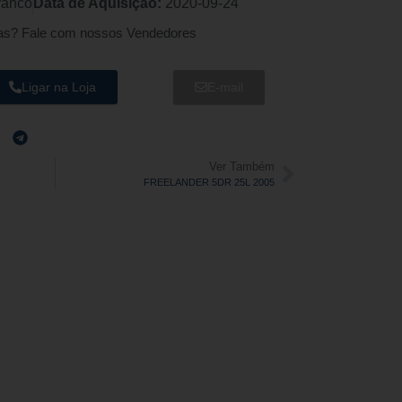
ranco
Data de Aquisição:
2020-09-24
as? Fale com nossos Vendedores
Ligar na Loja
E-mail
Ver Também
FREELANDER 5DR 25L 2005