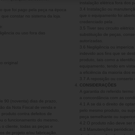
instalação elétrica fora dos 
3.4 Instalação ou manutenção
o que foi pago pela peça na época
que o equipamento foi aberto
 que constar no sistema da loja.
credenciado pela .
e:
3.5 Tiver seu circuito elétri
ligência ou uso fora das
substituição de peças, conse
autorizadas.
3.6 Negligência ou imperíc
indevido aos fins que se de
produto, tais como a identif
o original
equipamento, tendo em vista 
a eficiência da maioria dos 
3.7 A reposição ou conserto
CONSIDERAÇÕES
A garantia do referido termo
a concordância com as condi
de 90 (noventa) dias de prazo,
4.1 A se dá o direito de optar por fazer a reparação do produto, substitui-lo por
são da Nota Fiscal de venda e
pelo mesmo produto, ou super
 produto contra defeitos de
e/ou o funcionamento do mesmo,
4.2 O produto não deve ser
o cliente, todas as peças e
4.3 Manutenções periódicas 
 de projeto e/ou fabricação.