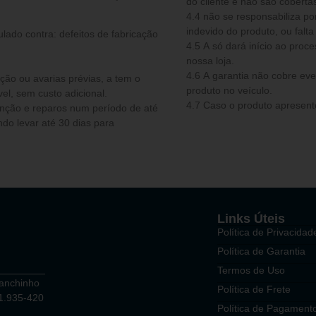
do cliente e não são cobertas
4.4 não se responsabiliza por qualquer acidente ocorrido em decorrência do uso
indevido do produto, ou fal
ulado contra: defeitos de fabricação
4.5 A só dará início ao processo de garantia quando o produto der entrada em
nossa loja.
4.6 A garantia não cobre e
ou avarias prévias, a tem o
produto no veículo.
el, sem custo adicional.
4.7 Caso o produto apresente
do levar até 30 dias para
Links Úteis
Política de Privacidad
Política de Garantia
Termos de Uso
Ganchinho
Política de Frete
81.935-420
Política de Pagament