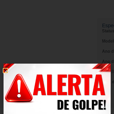
Espec
Status
Model
Ano d
Ano d
Cor:
B
Data 