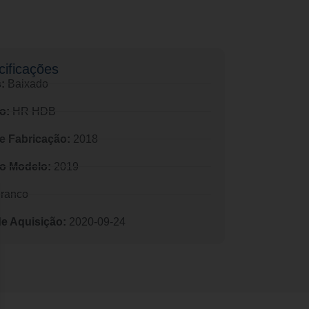
ificações​
:
Baixado
o:
HR HDB
e Fabricação:
2018
o Modelo:
2019
ranco
de Aquisição:
2020-09-24