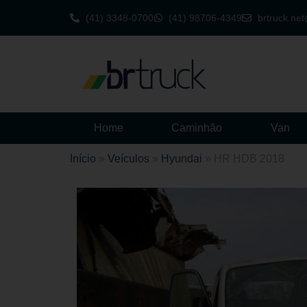
(41) 3348-0700
(41) 98706-4349
brtruck.ne
Home
Caminhão
Van
Início
»
Veículos
»
Hyundai
»
HR HDB 2018