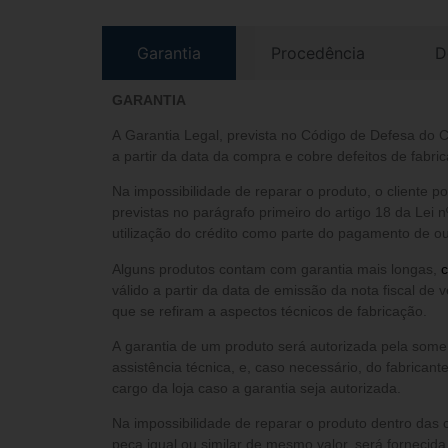
Garantia
Procedência
D
GARANTIA
A Garantia Legal, prevista no Código de Defesa do 
a partir da data da compra e cobre defeitos de fabric
Na impossibilidade de reparar o produto, o cliente 
previstas no parágrafo primeiro do artigo 18 da Lei n
utilização do crédito como parte do pagamento de out
Alguns produtos contam com garantia mais longas,
c
válido a partir da data de emissão da nota fiscal de 
que se refiram a aspectos técnicos de fabricação.
A garantia de um produto será autorizada pela somente após análise do setor de
assistência técnica, e, caso necessário, do fabricant
cargo da loja caso a garantia seja autorizada.
Na impossibilidade de reparar o produto dentro das 
peça igual ou similar de mesmo valor, será fornecid