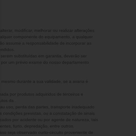
ualquer componente do equipamento, a qualquer
não assume a responsabilidade de incorporar as
endidos.
 serem substituídas em garantia, deverão ser
s por um prévio exame do nosso departamento
, mesmo durante a sua validade, se a avaria é
nada por produtos adquiridos de terceiros e
utos da .
mau uso, perda das partes, transporte inadequado
as condições previstas, ou a constatação de sinais
ados por acidente ou por agente de natureza, tais
ntes, furto, depredação, entre outros.
caso seja observado curto-circuito proveniente de