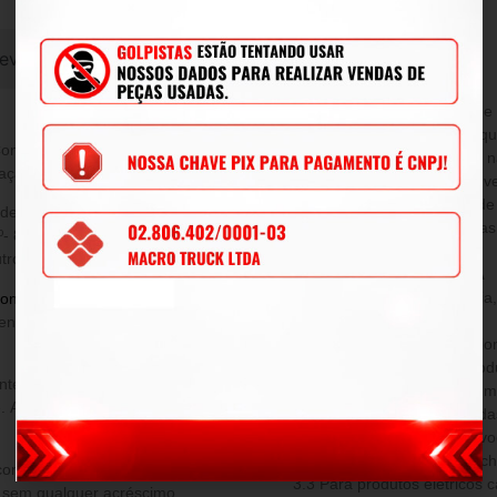
evoluções
2.3 A reserva-se o direito de alterar, modificar, melhorar ou realizar alterações
que julgar necessário, em q
Consumidor, é de 90 (noventa) dias
tempo, sem aviso prévio, e 
ação e vícios do produto adquirido.
alterações nos produtos já v
2.4 Todas as peças, a fim de
poderá escolher dentre as opções
condicionalmente analisada
º- 8.078/1990, ou, ainda, a
técnico.
ro produto de valor superior.
DA PERDA DE GARANTIA
Decorre a perda de garantia
onsulte nossos vendedores
, e é
decorrente de:
venda e cobre eventuais defeitos
3.1 Incompatibilidade ocasio
instalados junto com os prod
3.2 Defeito proveniente de 
e. As despesas de frete ficarão a
realizado pelo cliente fora d
que evidenciam danos provoc
como: queima, quedas, enche
condições desta garantia, outra
3.3 Para produtos elétricos 
a sem qualquer acréscimo.