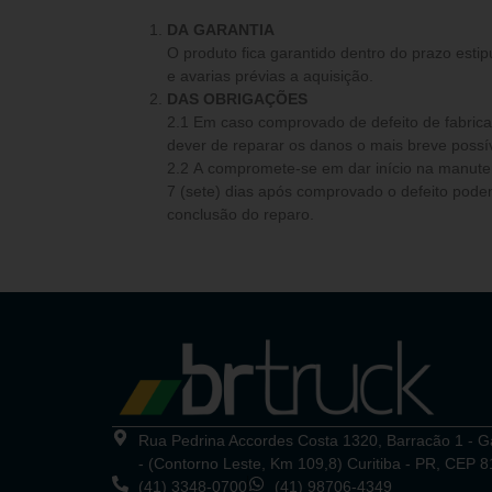
DA GARANTIA
O produto fica garantido dentro do prazo estip
e avarias prévias a aquisição.
DAS OBRIGAÇÕES
2.1 Em caso comprovado de defeito de fabricação 
dever de reparar os danos o mais breve possív
2.2 A compromete-se em dar início na manutenção e reparos num período de até
7 (sete) dias após comprovado o defeito poden
conclusão do reparo.
Rua Pedrina Accordes Costa 1320, Barracão 1 - 
- (Contorno Leste, Km 109,8) Curitiba - PR, CEP 
(41) 3348-0700
(41) 98706-4349