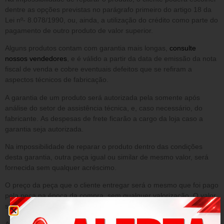
dentre as opções previstas no parágrafo primeiro do artigo 18 da
Lei nº- 8.078/1990, ou, ainda, a utilização do crédito como parte do
pagamento de outro produto de valor superior.
Alguns produtos contam com garantia mais longas,
consulte
nossos vendedores
, e é válido a partir da data de emissão da nota
fiscal de venda e cobre eventuais defeitos que se refiram a
aspectos técnicos de fabricação.
A garantia de um produto será autorizada pela somente após
análise do setor de assistência técnica, e, caso necessário, do
fabricante. As despesas de frete ficarão a cargo da loja caso a
garantia seja autorizada.
Na impossibilidade de reparar o produto dentro das condições
desta garantia, outra peça igual ou similar de mesmo valor, será
fornecida sem qualquer acréscimo.
O preço da peça que o cliente entregar será o mesmo que foi pago
pela peça na época da compra, sem qualquer valorização. O valor
será o que constar no sistema da loja.
A presente garantia NÃO cobre danos decorrentes de: