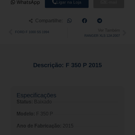
WhatsApp
Ligar na Loja
E-mail
Compartilhe:
Ver Também
FORD F 1000 SS 1994
RANGER XLS 12A 2007
Descrição: F 350 P 2015
Especificações​
Status:
Baixado
Modelo:
F 350 P
Ano de Fabricação:
2015