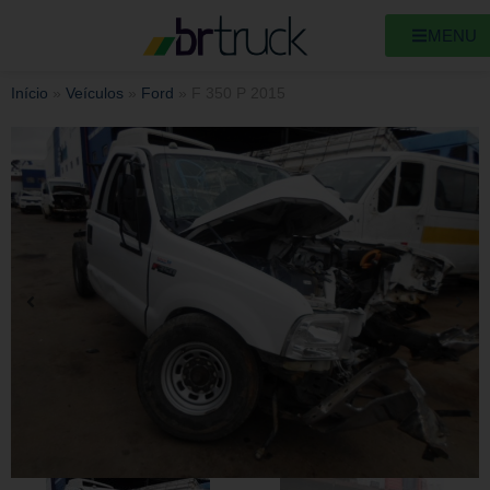
MENU
Início
»
Veículos
»
Ford
»
F 350 P 2015