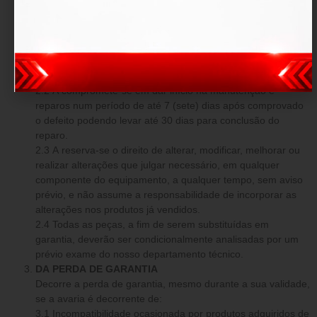
O produto fica garantido dentro do prazo estipulado contra:
defeitos de fabricação e avarias prévias a aquisição.
DAS OBRIGAÇÕES
2.1 Em caso comprovado de defeito de fabricação ou
avarias prévias, a tem o dever de reparar os danos o mais
breve possível, sem custo adicional.
2.2 A compromete-se em dar início na manutenção e
reparos num período de até 7 (sete) dias após comprovado
o defeito podendo levar até 30 dias para conclusão do
reparo.
2.3 A reserva-se o direito de alterar, modificar, melhorar ou
realizar alterações que julgar necessário, em qualquer
componente do equipamento, a qualquer tempo, sem aviso
prévio, e não assume a responsabilidade de incorporar as
alterações nos produtos já vendidos.
2.4 Todas as peças, a fim de serem substituídas em
garantia, deverão ser condicionalmente analisadas por um
prévio exame do nosso departamento técnico.
DA PERDA DE GARANTIA
Decorre a perda de garantia, mesmo durante a sua validade,
se a avaria é decorrente de:
3.1 Incompatibilidade ocasionada por produtos adquiridos de