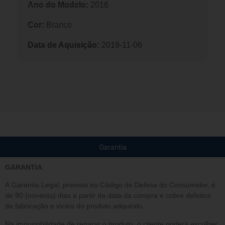
Ano do Modelo:
2016
Cor:
Branco
Data de Aquisição:
2019-11-06
Garantia
GARANTIA
A Garantia Legal, prevista no Código de Defesa do Consumidor, é
de 90 (noventa) dias a partir da data da compra e cobre defeitos
de fabricação e vícios do produto adquirido.
Na impossibilidade de reparar o produto, o cliente poderá escolher