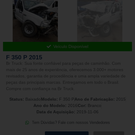
Veículo Disponível
F 350 P 2015
Br Truck: Sua fonte confiável para peças de caminhão. Com
mais de 25 anos de experiência, oferecemos 3.000+ motores
revisados, garantia de procedência e uma ampla variedade de
peças das principais marcas. Entregamos em todo o Brasil.
Compre com confiança na Br Truck.
Status:
Baixado
Modelo:
F 350 P
Ano de Fabricação:
2015
Ano do Modelo:
2016
Cor:
Branco
Data de Aquisição:
2019-11-06
Tem Dúvidas? Fale com nossos Vendedores