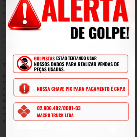
*Acidentes/ uso inadequado do produto/ sinistro/ negligência ou
uso fora das conformidades.
* Desgaste ou danos causados por agentes naturais;
* Instalação ou aplicação inadequada;
* Modificações, adaptações e adulterações no produto original
* Mau uso;
TERMO DE GARANTIA
Este termo tem como objetivo garantir pelo período de 90
(noventa) dias de prazo, tempo determinado por lei a contar da
data de emissão da Nota Fiscal de venda e conforme condições
descritas abaixo, a qualidade do produto contra defeitos de
fabricação que venham afetar a integridade física e/ou o
funcionamento do mesmo, durante este período, será submetida
sem ônus para o cliente, todas as peças e componentes que
apresentarem defeitos comprovados de projeto e/ou fabricação.
DA GARANTIA