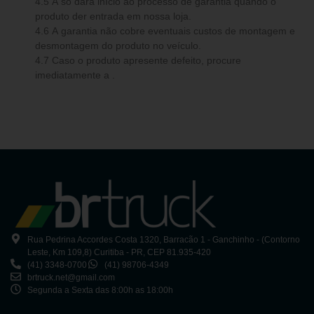
4.5 A só dará início ao processo de garantia quando o
produto der entrada em nossa loja.
4.6 A garantia não cobre eventuais custos de montagem e
desmontagem do produto no veículo.
4.7 Caso o produto apresente defeito, procure
imediatamente a .
Rua Pedrina Accordes Costa 1320, Barracão 1 - Ganchinho - (Contorno
Leste, Km 109,8) Curitiba - PR, CEP 81.935-420
(41) 3348-0700
(41) 98706-4349
brtruck.net@gmail.com
Segunda a Sexta das 8:00h as 18:00h