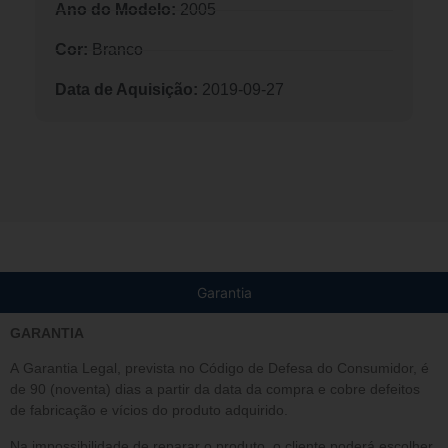
Ano do Modelo:
2005
Cor:
Branco
Data de Aquisição:
2019-09-27
Garantia
GARANTIA
A Garantia Legal, prevista no Código de Defesa do Consumidor, é
de 90 (noventa) dias a partir da data da compra e cobre defeitos
de fabricação e vícios do produto adquirido.
Na impossibilidade de reparar o produto, o cliente poderá escolher