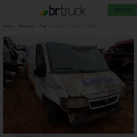
MENU
Início
»
Veículos
»
Fiat
»
DUCATO CARGO 2005