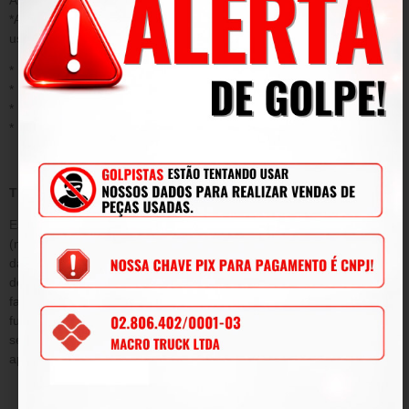
*Acidentes/ uso inadequado do produto/ sinistro/ negligência ou
uso fora das conformidades.
* Desgaste ou danos causados por agentes naturais;
* Instalação ou aplicação inadequada;
* Modificações, adaptações e adulterações no produto original
* Mau uso;
TERMO DE GARANTIA
Este termo tem como objetivo garantir pelo período de 90
(noventa) dias de prazo, tempo determinado por lei a contar da
data de emissão da Nota Fiscal de venda e conforme condições
descritas abaixo, a qualidade do produto contra defeitos de
fabricação que venham afetar a integridade física e/ou o
funcionamento do mesmo, durante este período, será submetida
sem ônus para o cliente, todas as peças e componentes que
apresentarem defeitos comprovados de projeto e/ou fabricação.
DA GARANTIA