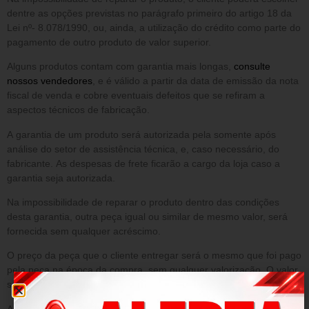
dentre as opções previstas no parágrafo primeiro do artigo 18 da
Lei nº- 8.078/1990, ou, ainda, a utilização do crédito como parte do
pagamento de outro produto de valor superior.
Alguns produtos contam com garantia mais longas,
consulte
nossos vendedores
, e é válido a partir da data de emissão da nota
fiscal de venda e cobre eventuais defeitos que se refiram a
aspectos técnicos de fabricação.
A garantia de um produto será autorizada pela somente após
análise do setor de assistência técnica, e, caso necessário, do
fabricante. As despesas de frete ficarão a cargo da loja caso a
garantia seja autorizada.
Na impossibilidade de reparar o produto dentro das condições
desta garantia, outra peça igual ou similar de mesmo valor, será
fornecida sem qualquer acréscimo.
O preço da peça que o cliente entregar será o mesmo que foi pago
pela peça na época da compra, sem qualquer valorização. O valor
será o que constar no sistema da loja.
A presente garantia NÃO cobre danos decorrentes de: