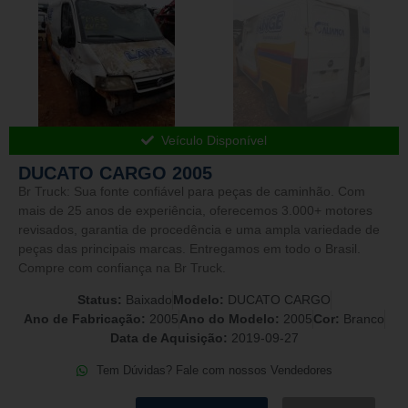
Veículo Disponível
DUCATO CARGO 2005
Br Truck: Sua fonte confiável para peças de caminhão. Com
mais de 25 anos de experiência, oferecemos 3.000+ motores
revisados, garantia de procedência e uma ampla variedade de
peças das principais marcas. Entregamos em todo o Brasil.
Compre com confiança na Br Truck.
Status:
Baixado
Modelo:
DUCATO CARGO
Ano de Fabricação:
2005
Ano do Modelo:
2005
Cor:
Branco
Data de Aquisição:
2019-09-27
Tem Dúvidas? Fale com nossos Vendedores