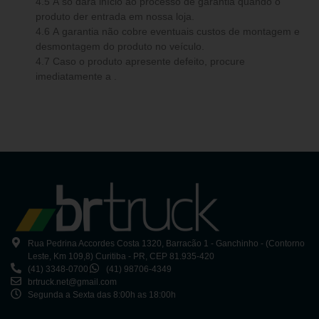
4.5 A só dará início ao processo de garantia quando o
produto der entrada em nossa loja.
4.6 A garantia não cobre eventuais custos de montagem e
desmontagem do produto no veículo.
4.7 Caso o produto apresente defeito, procure
imediatamente a .
Rua Pedrina Accordes Costa 1320, Barracão 1 - Ganchinho - (Contorno
Leste, Km 109,8) Curitiba - PR, CEP 81.935-420
(41) 3348-0700
(41) 98706-4349
brtruck.net@gmail.com
Segunda a Sexta das 8:00h as 18:00h