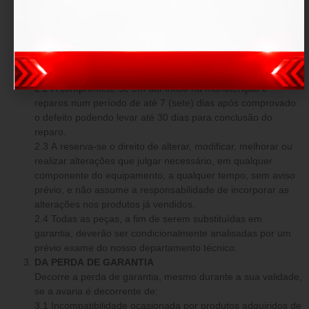
O produto fica garantido dentro do prazo estipulado contra:
defeitos de fabricação e avarias prévias a aquisição.
DAS OBRIGAÇÕES
2.1 Em caso comprovado de defeito de fabricação ou
avarias prévias, a tem o dever de reparar os danos o mais
breve possível, sem custo adicional.
2.2 A compromete-se em dar início na manutenção e
reparos num período de até 7 (sete) dias após comprovado
o defeito podendo levar até 30 dias para conclusão do
reparo.
2.3 A reserva-se o direito de alterar, modificar, melhorar ou
realizar alterações que julgar necessário, em qualquer
componente do equipamento, a qualquer tempo, sem aviso
prévio, e não assume a responsabilidade de incorporar as
alterações nos produtos já vendidos.
2.4 Todas as peças, a fim de serem substituídas em
garantia, deverão ser condicionalmente analisadas por um
prévio exame do nosso departamento técnico.
DA PERDA DE GARANTIA
Decorre a perda de garantia, mesmo durante a sua validade,
se a avaria é decorrente de:
3.1 Incompatibilidade ocasionada por produtos adquiridos de