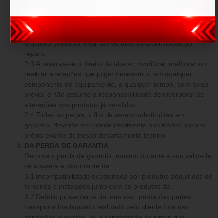
avarias prévias, a tem o dever de reparar os danos o mais
breve possível, sem custo adicional.
2.2 A compromete-se em dar início na manutenção e
reparos num período de até 7 (sete) dias após comprovado
o defeito podendo levar até 30 dias para conclusão do
reparo.
2.3 A reserva-se o direito de alterar, modificar, melhorar ou
realizar alterações que julgar necessário, em qualquer
componente do equipamento, a qualquer tempo, sem aviso
prévio, e não assume a responsabilidade de incorporar as
alterações nos produtos já vendidos.
2.4 Todas as peças, a fim de serem substituídas em
garantia, deverão ser condicionalmente analisadas por um
prévio exame do nosso departamento técnico.
DA PERDA DE GARANTIA
Decorre a perda de garantia, mesmo durante a sua validade,
se a avaria é decorrente de:
3.1 Incompatibilidade ocasionada por produtos adquiridos de
terceiros e instalados junto com os produtos da .
3.2 Defeito proveniente de mau uso, perda das partes,
transporte inadequado realizado pelo cliente fora das
condições previstas, ou a constatação de sinais que