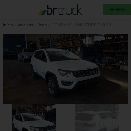
MENU
Início
»
Veículos
»
Jeep
»
COMPASS LONGITUDE D 2019