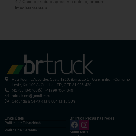
4.7 Caso o produto apresente defeito, procure
imediatamente a .
Rua Pedrina Accordes Costa 1320, Barracão 1 - Ganchinho - (Contorno
Leste, Km 109,8) Curitiba - PR, CEP 81.935-420
(41) 3348-0700
(41) 98706-4349
brtruck.net@gmail.com
Segunda a Sexta das 8:00h as 18:00h
Links Úteis
Br Truck Peças nas redes
Política de Privacidade
Política de Garantia
Saiba Mais