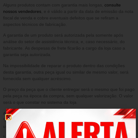
Alguns produtos contam com garantia mais longas,
consulte
nossos vendedores
, e é válido a partir da data de emissão da nota
fiscal de venda e cobre eventuais defeitos que se refiram a
aspectos técnicos de fabricação.
A garantia de um produto será autorizada pela somente após
análise do setor de assistência técnica, e, caso necessário, do
fabricante. As despesas de frete ficarão a cargo da loja caso a
garantia seja autorizada.
Na impossibilidade de reparar o produto dentro das condições
desta garantia, outra peça igual ou similar de mesmo valor, será
fornecida sem qualquer acréscimo.
O preço da peça que o cliente entregar será o mesmo que foi pago
pela peça na época da compra, sem qualquer valorização. O valor
será o que constar no sistema da loja.
A presente garantia NÃO cobre danos decorrentes de:
*Acidentes/ uso inadequado do produto/ sinistro/ negligência ou
uso fora das conformidades.
* Desgaste ou danos causados por agentes naturais;