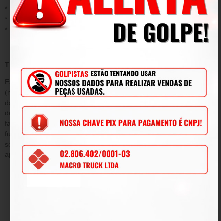
* Instalação ou aplicação inadequada;
* Modificações, adaptações e adulterações no produto original
* Mau uso;
TERMO DE GARANTIA
Este termo tem como objetivo garantir pelo período de 90
(noventa) dias de prazo, tempo determinado por lei a contar da
data de emissão da Nota Fiscal de venda e conforme condições
descritas abaixo, a qualidade do produto contra defeitos de
fabricação que venham afetar a integridade física e/ou o
funcionamento do mesmo, durante este período, será submetida
sem ônus para o cliente, todas as peças e componentes que
apresentarem defeitos comprovados de projeto e/ou fabricação.
DA GARANTIA
O produto fica garantido dentro do prazo estipulado contra:
defeitos de fabricação e avarias prévias a aquisição.
DAS OBRIGAÇÕES
2.1 Em caso comprovado de defeito de fabricação ou