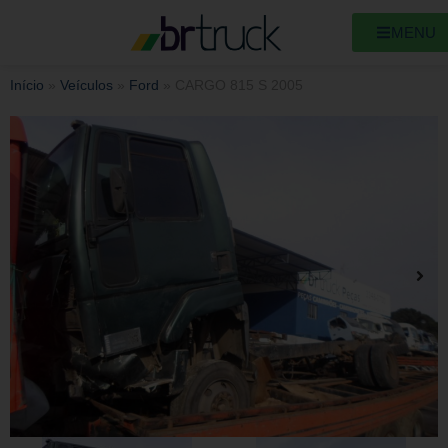
MENU
Início
»
Veículos
»
Ford
»
CARGO 815 S 2005