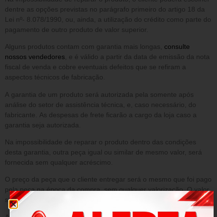
dentre as opções previstas no parágrafo primeiro do artigo 18 da
Lei nº- 8.078/1990, ou, ainda, a utilização do crédito como parte do
pagamento de outro produto de valor superior.
Alguns produtos contam com garantia mais longas,
consulte
nossos vendedores
, e é válido a partir da data de emissão da nota
fiscal de venda e cobre eventuais defeitos que se refiram a
aspectos técnicos de fabricação.
A garantia de um produto será autorizada pela somente após
análise do setor de assistência técnica, e, caso necessário, do
fabricante. As despesas de frete ficarão a cargo da loja caso a
garantia seja autorizada.
Na impossibilidade de reparar o produto dentro das condições
desta garantia, outra peça igual ou similar de mesmo valor, será
fornecida sem qualquer acréscimo.
O preço da peça que o cliente entregar será o mesmo que foi pago
pela peça na época da compra, sem qualquer valorização. O valor
será o que constar no sistema da loja.
A presente garantia NÃO cobre danos decorrentes de: