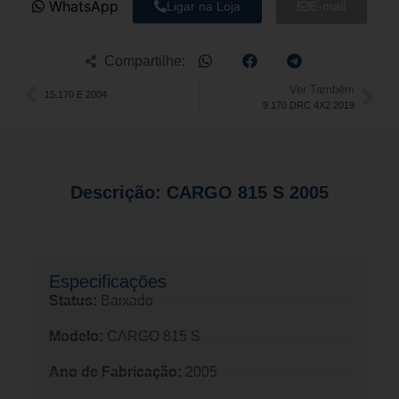
WhatsApp
Ligar na Loja
E-mail
Compartilhe:
Ver Também
15.170 E 2004
9.170 DRC 4X2 2019
Descrição: CARGO 815 S 2005
Especificações​
Status:
Baixado
Modelo:
CARGO 815 S
Ano de Fabricação:
2005