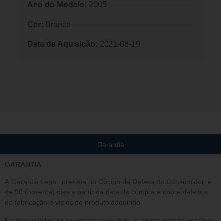
Ano do Modelo:
2005
Cor:
Branco
Data de Aquisição:
2021-08-19
Garantia
GARANTIA
A Garantia Legal, prevista no Código de Defesa do Consumidor, é
de 90 (noventa) dias a partir da data da compra e cobre defeitos
de fabricação e vícios do produto adquirido.
Na impossibilidade de reparar o produto, o cliente poderá escolher