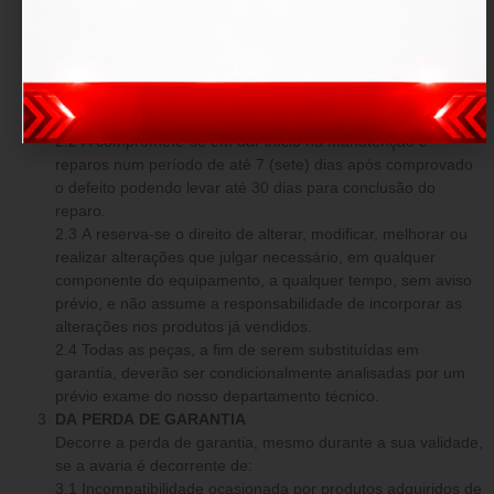
O produto fica garantido dentro do prazo estipulado contra:
defeitos de fabricação e avarias prévias a aquisição.
DAS OBRIGAÇÕES
2.1 Em caso comprovado de defeito de fabricação ou
avarias prévias, a tem o dever de reparar os danos o mais
breve possível, sem custo adicional.
2.2 A compromete-se em dar início na manutenção e
reparos num período de até 7 (sete) dias após comprovado
o defeito podendo levar até 30 dias para conclusão do
reparo.
2.3 A reserva-se o direito de alterar, modificar, melhorar ou
realizar alterações que julgar necessário, em qualquer
componente do equipamento, a qualquer tempo, sem aviso
prévio, e não assume a responsabilidade de incorporar as
alterações nos produtos já vendidos.
2.4 Todas as peças, a fim de serem substituídas em
garantia, deverão ser condicionalmente analisadas por um
prévio exame do nosso departamento técnico.
DA PERDA DE GARANTIA
Decorre a perda de garantia, mesmo durante a sua validade,
se a avaria é decorrente de:
3.1 Incompatibilidade ocasionada por produtos adquiridos de