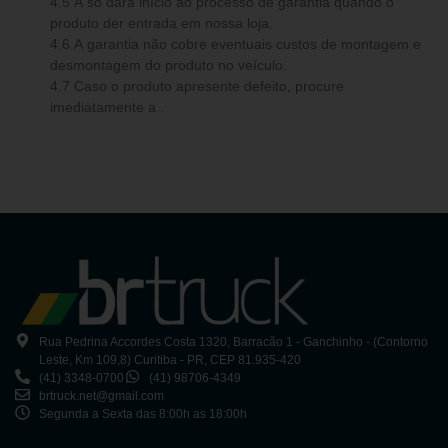
4.5 A só dará início ao processo de garantia quando o
produto der entrada em nossa loja.
4.6 A garantia não cobre eventuais custos de montagem e
desmontagem do produto no veículo.
4.7 Caso o produto apresente defeito, procure
imediatamente a .
Rua Pedrina Accordes Costa 1320, Barracão 1 - Ganchinho - (Contorno
Leste, Km 109,8) Curitiba - PR, CEP 81.935-420
(41) 3348-0700
(41) 98706-4349
brtruck.net@gmail.com
Segunda a Sexta das 8:00h as 18:00h