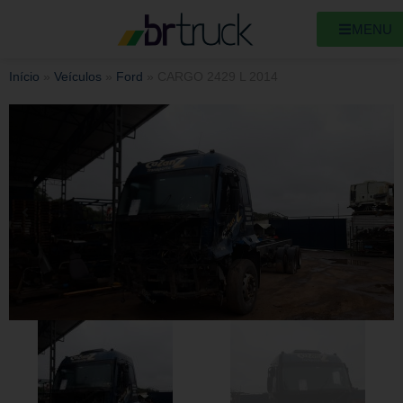
MENU
Início
»
Veículos
»
Ford
»
CARGO 2429 L 2014