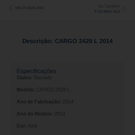
Ver Também
VM 270 6X2R 2020
P 310 B8X2 2013
Descrição: CARGO 2429 L 2014
Especificações​
Status:
Baixado
Modelo:
CARGO 2429 L
Ano de Fabricação:
2014
Ano do Modelo:
2014
Cor:
Azul