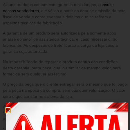
Alguns produtos contam com garantia mais longas,
consulte
nossos vendedores
, e é válido a partir da data de emissão da nota
fiscal de venda e cobre eventuais defeitos que se refiram a
aspectos técnicos de fabricação.
A garantia de um produto será autorizada pela somente após
análise do setor de assistência técnica, e, caso necessário, do
fabricante. As despesas de frete ficarão a cargo da loja caso a
garantia seja autorizada.
Na impossibilidade de reparar o produto dentro das condições
desta garantia, outra peça igual ou similar de mesmo valor, será
fornecida sem qualquer acréscimo.
O preço da peça que o cliente entregar será o mesmo que foi pago
pela peça na época da compra, sem qualquer valorização. O valor
será o que constar no sistema da loja.
A presente garantia NÃO cobre danos decorrentes de:
*Acidentes/ uso inadequado do produto/ sinistro/ negligência ou
uso fora das conformidades.
* Desgaste ou danos causados por agentes naturais;