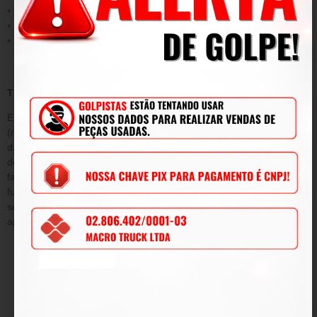
* Instalação ou aplicação inadequada;
* Modificações, adaptações e adulterações no produto original
* Mau uso;
TERMO DE GARANTIA
Este termo tem como objetivo garantir pelo período de 90
(noventa) dias de prazo, tempo determinado por lei a contar da
data de emissão da Nota Fiscal de venda e conforme condições
descritas abaixo, a qualidade do produto contra defeitos de
fabricação que venham afetar a integridade física e/ou o
funcionamento do mesmo, durante este período, será submetida
sem ônus para o cliente, todas as peças e componentes que
apresentarem defeitos comprovados de projeto e/ou fabricação.
DA GARANTIA
O produto fica garantido dentro do prazo estipulado contra:
defeitos de fabricação e avarias prévias a aquisição.
DAS OBRIGAÇÕES
2.1 Em caso comprovado de defeito de fabricação ou