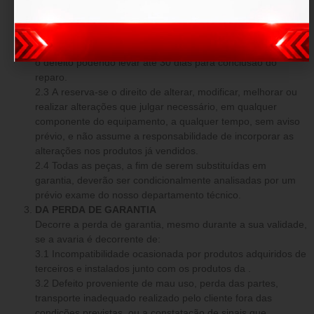
avarias prévias, a tem o dever de reparar os danos o mais
breve possível, sem custo adicional.
2.2 A compromete-se em dar início na manutenção e
reparos num período de até 7 (sete) dias após comprovado
o defeito podendo levar até 30 dias para conclusão do
reparo.
2.3 A reserva-se o direito de alterar, modificar, melhorar ou
realizar alterações que julgar necessário, em qualquer
componente do equipamento, a qualquer tempo, sem aviso
prévio, e não assume a responsabilidade de incorporar as
alterações nos produtos já vendidos.
2.4 Todas as peças, a fim de serem substituídas em
garantia, deverão ser condicionalmente analisadas por um
prévio exame do nosso departamento técnico.
DA PERDA DE GARANTIA
Decorre a perda de garantia, mesmo durante a sua validade,
se a avaria é decorrente de:
3.1 Incompatibilidade ocasionada por produtos adquiridos de
terceiros e instalados junto com os produtos da .
3.2 Defeito proveniente de mau uso, perda das partes,
transporte inadequado realizado pelo cliente fora das
condições previstas, ou a constatação de sinais que