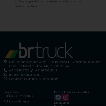
4.7 Caso o produto apresente defeito, procure
imediatamente a .
Rua Pedrina Accordes Costa 1320, Barracão 1 - Ganchinho - (Contorno
Leste, Km 109,8) Curitiba - PR, CEP 81.935-420
(41) 3348-0700
(41) 98706-4349
brtruck.net@gmail.com
Segunda a Sexta das 8:00h as 18:00h
Links Úteis
Br Truck Peças nas redes
Política de Privacidade
Política de Garantia
Saiba Mais