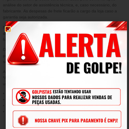
análise do setor de assistência técnica, e, caso necessário, do
fabricante. As despesas de frete ficarão a cargo da loja caso a
garantia seja autorizada.
Na impossibilidade de reparar o produto dentro das condições
desta garantia, outra peça igual ou similar de mesmo valor, será
fornecida sem qualquer acréscimo.
O preço da peça que o cliente entregar será o mesmo que foi pago
pela peça na época da compra, sem qualquer valorização. O valor
será o que constar no sistema da loja.
A presente garantia NÃO cobre danos decorrentes de:
*Acidentes/ uso inadequado do produto/ sinistro/ negligência ou
uso fora das conformidades.
* Desgaste ou danos causados por agentes naturais;
* Instalação ou aplicação inadequada;
* Modificações, adaptações e adulterações no produto original
* Mau uso;