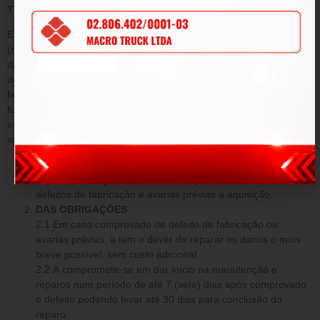
TERMO DE GARANTIA
Este termo tem como objetivo garantir pelo período de 90
(noventa) dias de prazo, tempo determinado por lei a contar da
data de emissão da Nota Fiscal de venda e conforme condições
descritas abaixo, a qualidade do produto contra defeitos de
fabricação que venham afetar a integridade física e/ou o
funcionamento do mesmo, durante este período, será submetida
sem ônus para o cliente, todas as peças e componentes que
apresentarem defeitos comprovados de projeto e/ou fabricação.
DA GARANTIA
O produto fica garantido dentro do prazo estipulado contra:
defeitos de fabricação e avarias prévias a aquisição.
DAS OBRIGAÇÕES
2.1 Em caso comprovado de defeito de fabricação ou
avarias prévias, a tem o dever de reparar os danos o mais
breve possível, sem custo adicional.
2.2 A compromete-se em dar início na manutenção e
reparos num período de até 7 (sete) dias após comprovado
o defeito podendo levar até 30 dias para conclusão do
reparo.