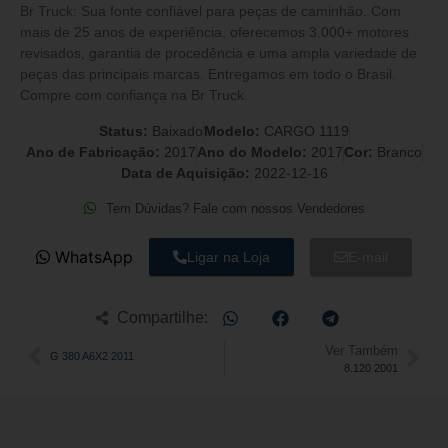
Br Truck: Sua fonte confiável para peças de caminhão. Com
mais de 25 anos de experiência, oferecemos 3.000+ motores
revisados, garantia de procedência e uma ampla variedade de
peças das principais marcas. Entregamos em todo o Brasil.
Compre com confiança na Br Truck.
Status:
Baixado
Modelo:
CARGO 1119
Ano de Fabricação:
2017
Ano do Modelo:
2017
Cor:
Branco
Data de Aquisição:
2022-12-16
Tem Dúvidas? Fale com nossos Vendedores
WhatsApp
Ligar na Loja
E-mail
Compartilhe:
Ver Também
G 380 A6X2 2011
8.120 2001