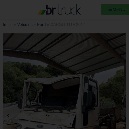
MENU
Início
»
Veículos
»
Ford
»
CARGO 1119 2017