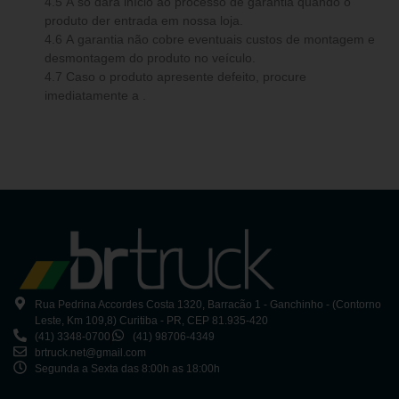
4.5 A só dará início ao processo de garantia quando o
produto der entrada em nossa loja.
4.6 A garantia não cobre eventuais custos de montagem e
desmontagem do produto no veículo.
4.7 Caso o produto apresente defeito, procure
imediatamente a .
Rua Pedrina Accordes Costa 1320, Barracão 1 - Ganchinho - (Contorno
Leste, Km 109,8) Curitiba - PR, CEP 81.935-420
(41) 3348-0700
(41) 98706-4349
brtruck.net@gmail.com
Segunda a Sexta das 8:00h as 18:00h