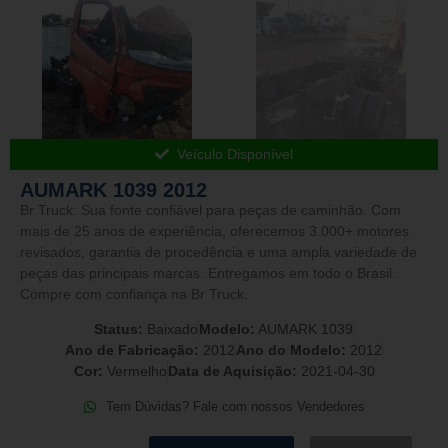
Veículo Disponível
AUMARK 1039 2012
Br Truck: Sua fonte confiável para peças de caminhão. Com
mais de 25 anos de experiência, oferecemos 3.000+ motores
revisados, garantia de procedência e uma ampla variedade de
peças das principais marcas. Entregamos em todo o Brasil.
Compre com confiança na Br Truck.
Status:
Baixado
Modelo:
AUMARK 1039
Ano de Fabricação:
2012
Ano do Modelo:
2012
Cor:
Vermelho
Data de Aquisição:
2021-04-30
Tem Dúvidas? Fale com nossos Vendedores