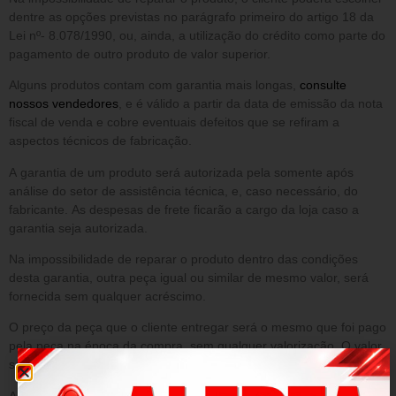
dentre as opções previstas no parágrafo primeiro do artigo 18 da
Lei nº- 8.078/1990, ou, ainda, a utilização do crédito como parte do
pagamento de outro produto de valor superior.
Alguns produtos contam com garantia mais longas,
consulte
nossos vendedores
, e é válido a partir da data de emissão da nota
fiscal de venda e cobre eventuais defeitos que se refiram a
aspectos técnicos de fabricação.
A garantia de um produto será autorizada pela somente após
análise do setor de assistência técnica, e, caso necessário, do
fabricante. As despesas de frete ficarão a cargo da loja caso a
garantia seja autorizada.
Na impossibilidade de reparar o produto dentro das condições
desta garantia, outra peça igual ou similar de mesmo valor, será
fornecida sem qualquer acréscimo.
O preço da peça que o cliente entregar será o mesmo que foi pago
pela peça na época da compra, sem qualquer valorização. O valor
será o que constar no sistema da loja.
A presente garantia NÃO cobre danos decorrentes de: