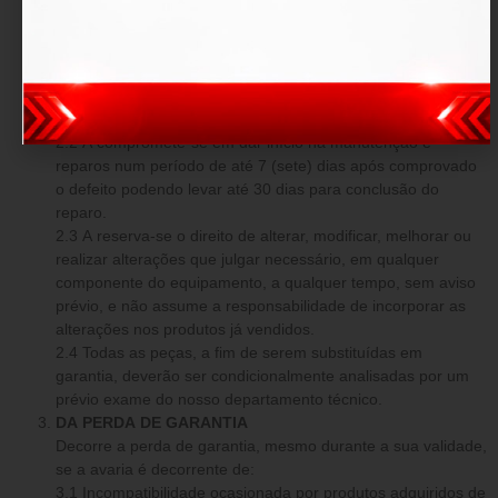
O produto fica garantido dentro do prazo estipulado contra:
defeitos de fabricação e avarias prévias a aquisição.
DAS OBRIGAÇÕES
2.1 Em caso comprovado de defeito de fabricação ou
avarias prévias, a tem o dever de reparar os danos o mais
breve possível, sem custo adicional.
2.2 A compromete-se em dar início na manutenção e
reparos num período de até 7 (sete) dias após comprovado
o defeito podendo levar até 30 dias para conclusão do
reparo.
2.3 A reserva-se o direito de alterar, modificar, melhorar ou
realizar alterações que julgar necessário, em qualquer
componente do equipamento, a qualquer tempo, sem aviso
prévio, e não assume a responsabilidade de incorporar as
alterações nos produtos já vendidos.
2.4 Todas as peças, a fim de serem substituídas em
garantia, deverão ser condicionalmente analisadas por um
prévio exame do nosso departamento técnico.
DA PERDA DE GARANTIA
Decorre a perda de garantia, mesmo durante a sua validade,
se a avaria é decorrente de:
3.1 Incompatibilidade ocasionada por produtos adquiridos de