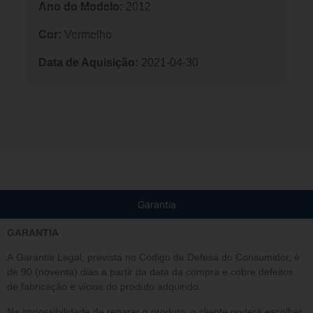
Ano do Modelo:
2012
Cor:
Vermelho
Data de Aquisição:
2021-04-30
Garantia
GARANTIA
A Garantia Legal, prevista no Código de Defesa do Consumidor, é
de 90 (noventa) dias a partir da data da compra e cobre defeitos
de fabricação e vícios do produto adquirido.
Na impossibilidade de reparar o produto, o cliente poderá escolher