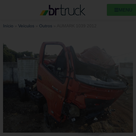
MENU
Início
»
Veículos
»
Outros
»
AUMARK 1039 2012