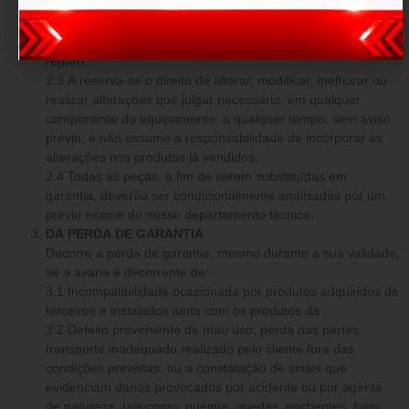
2.2 A compromete-se em dar início na manutenção e
reparos num período de até 7 (sete) dias após comprovado
o defeito podendo levar até 30 dias para conclusão do
reparo.
2.3 A reserva-se o direito de alterar, modificar, melhorar ou
realizar alterações que julgar necessário, em qualquer
componente do equipamento, a qualquer tempo, sem aviso
prévio, e não assume a responsabilidade de incorporar as
alterações nos produtos já vendidos.
2.4 Todas as peças, a fim de serem substituídas em
garantia, deverão ser condicionalmente analisadas por um
prévio exame do nosso departamento técnico.
DA PERDA DE GARANTIA
Decorre a perda de garantia, mesmo durante a sua validade,
se a avaria é decorrente de:
3.1 Incompatibilidade ocasionada por produtos adquiridos de
terceiros e instalados junto com os produtos da .
3.2 Defeito proveniente de mau uso, perda das partes,
transporte inadequado realizado pelo cliente fora das
condições previstas, ou a constatação de sinais que
evidenciam danos provocados por acidente ou por agente
de natureza, tais como: queima, quedas, enchentes, furto,