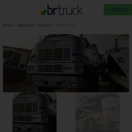
MENU
Início
»
Veículos
»
Outros
»
9800 2001