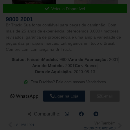
Veículo Disponível
9800 2001
Br Truck: Sua fonte confiável para peças de caminhão. Com
mais de 25 anos de experiência, oferecemos 3.000+ motores
revisados, garantia de procedência e uma ampla variedade de
peças das principais marcas. Entregamos em todo o Brasil.
Compre com confiança na Br Truck.
Status:
Baixado
Modelo:
9800
Ano de Fabricação:
2001
Ano do Modelo:
2001
Cor:
Branco
Data de Aquisição:
2020-08-13
Tem Dúvidas? Fale com nossos Vendedores
WhatsApp
Ligar na Loja
E-mail
Compartilhe:
Ver Também
LS 1935 1994
25.390 CTC 6X2 2013