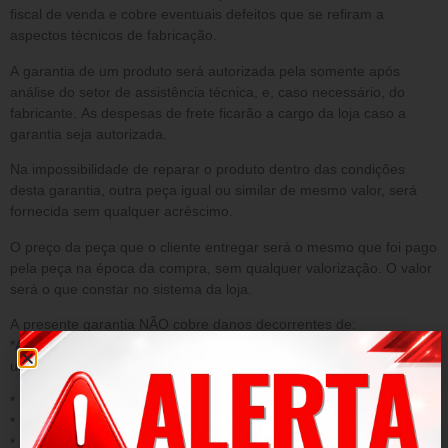
fiscal de venda e cobre eventuais defeitos que se refiram a
aspectos técnicos de fabricação.
A garantia de um produto será autorizada pela somente após
análise do setor de assistência técnica, e, caso necessário, do
fabricante. As despesas de frete ficarão a cargo da loja caso a
garantia seja autorizada.
Na impossibilidade de reparar o produto dentro das condições
desta garantia, outra peça igual ou similar de mesmo valor, será
fornecida sem qualquer acréscimo.
O preço da peça que o cliente entregar será o mesmo que foi pago
pela peça na época da compra, sem qualquer valorização. O valor
será o que constar no sistema da loja.
A presente garantia NÃO cobre danos decorrentes de:
*Acidentes/ uso inadequado do produto/ sinistro/ negligência ou
uso fora das conformidades.
* Desgaste ou danos causados por agentes naturais;
* Instalação ou aplicação inadequada;
* Modificações, adaptações e adulterações no produto original