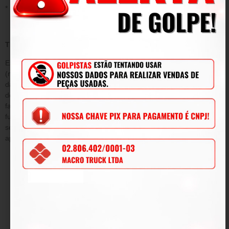
* Mau uso;
TERMO DE GARANTIA
Este termo tem como objetivo garantir pelo período de 90
(noventa) dias de prazo, tempo determinado por lei a contar da
data de emissão da Nota Fiscal de venda e conforme condições
descritas abaixo, a qualidade do produto contra defeitos de
fabricação que venham afetar a integridade física e/ou o
funcionamento do mesmo, durante este período, será submetida
sem ônus para o cliente, todas as peças e componentes que
apresentarem defeitos comprovados de projeto e/ou fabricação.
DA GARANTIA
O produto fica garantido dentro do prazo estipulado contra:
defeitos de fabricação e avarias prévias a aquisição.
DAS OBRIGAÇÕES
2.1 Em caso comprovado de defeito de fabricação ou
avarias prévias, a tem o dever de reparar os danos o mais
breve possível, sem custo adicional.