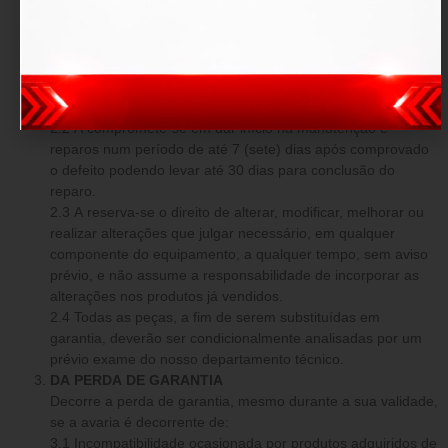
O produto fica garantido dentro do prazo estipulado contra:
defeitos de fabricação e avarias prévias a aquisição.
DAS OBRIGAÇÕES
2.1 Em caso comprovado de defeito de fabricação ou
avarias prévias, a tem o dever de reparar os danos o mais
breve possível, sem custo adicional.
2.2 A compromete-se em dar início na manutenção e
reparos num período de até 7 (sete) dias após comprovado
o defeito podendo levar até 30 dias para conclusão do
reparo.
2.3 A reserva-se o direito de alterar, modificar, melhorar ou
realizar alterações que julgar necessário, em qualquer
componente do equipamento, a qualquer tempo, sem aviso
prévio, e não assume a responsabilidade de incorporar as
alterações nos produtos já vendidos.
2.4 Todas as peças, a fim de serem substituídas em
garantia, deverão ser condicionalmente analisadas por um
prévio exame do nosso departamento técnico.
DA PERDA DE GARANTIA
Decorre a perda de garantia, mesmo durante a sua validade,
se a avaria é decorrente de:
3.1 Incompatibilidade ocasionada por produtos adquiridos de