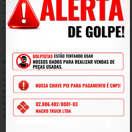
*Acidentes/ uso inadequado do produto/ sinistro/ negligência ou
uso fora das conformidades.
* Desgaste ou danos causados por agentes naturais;
* Instalação ou aplicação inadequada;
* Modificações, adaptações e adulterações no produto original
* Mau uso;
TERMO DE GARANTIA
Este termo tem como objetivo garantir pelo período de 90
(noventa) dias de prazo, tempo determinado por lei a contar da
data de emissão da Nota Fiscal de venda e conforme condições
descritas abaixo, a qualidade do produto contra defeitos de
fabricação que venham afetar a integridade física e/ou o
funcionamento do mesmo, durante este período, será submetida
sem ônus para o cliente, todas as peças e componentes que
apresentarem defeitos comprovados de projeto e/ou fabricação.
DA GARANTIA