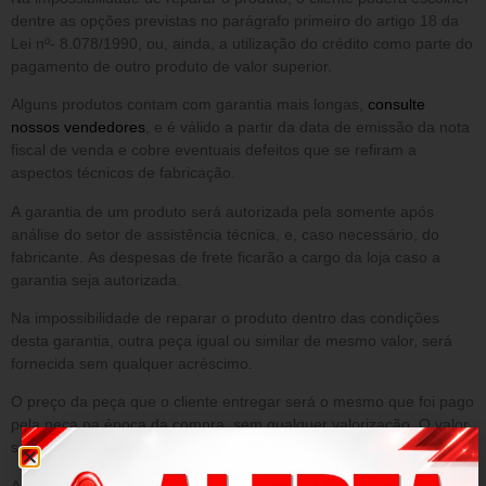
dentre as opções previstas no parágrafo primeiro do artigo 18 da
Lei nº- 8.078/1990, ou, ainda, a utilização do crédito como parte do
pagamento de outro produto de valor superior.
Alguns produtos contam com garantia mais longas,
consulte
nossos vendedores
, e é válido a partir da data de emissão da nota
fiscal de venda e cobre eventuais defeitos que se refiram a
aspectos técnicos de fabricação.
A garantia de um produto será autorizada pela somente após
análise do setor de assistência técnica, e, caso necessário, do
fabricante. As despesas de frete ficarão a cargo da loja caso a
garantia seja autorizada.
Na impossibilidade de reparar o produto dentro das condições
desta garantia, outra peça igual ou similar de mesmo valor, será
fornecida sem qualquer acréscimo.
O preço da peça que o cliente entregar será o mesmo que foi pago
pela peça na época da compra, sem qualquer valorização. O valor
será o que constar no sistema da loja.
A presente garantia NÃO cobre danos decorrentes de: