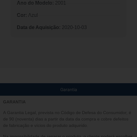
Ano do Modelo:
2001
Cor:
Azul
Data de Aquisição:
2020-10-03
Garantia
GARANTIA
A Garantia Legal, prevista no Código de Defesa do Consumidor, é
de 90 (noventa) dias a partir da data da compra e cobre defeitos
de fabricação e vícios do produto adquirido.
Na impossibilidade de reparar o produto, o cliente poderá escolher