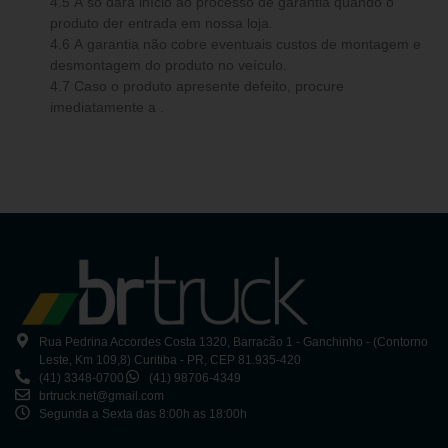
4.5 A só dará início ao processo de garantia quando o
produto der entrada em nossa loja.
4.6 A garantia não cobre eventuais custos de montagem e
desmontagem do produto no veículo.
4.7 Caso o produto apresente defeito, procure
imediatamente a .
Rua Pedrina Accordes Costa 1320, Barracão 1 - Ganchinho - (Contorno
Leste, Km 109,8) Curitiba - PR, CEP 81.935-420
(41) 3348-0700
(41) 98706-4349
brtruck.net@gmail.com
Segunda a Sexta das 8:00h as 18:00h