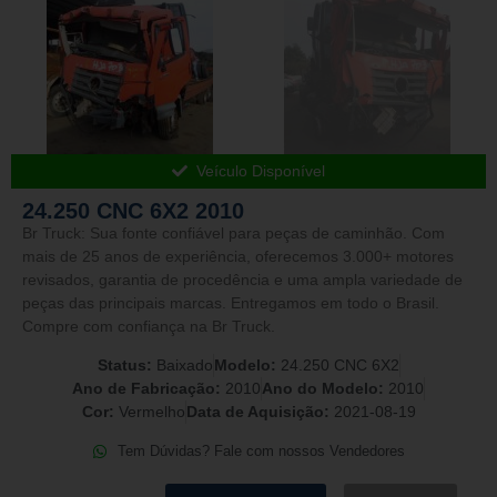
Veículo Disponível
24.250 CNC 6X2 2010
Br Truck: Sua fonte confiável para peças de caminhão. Com
mais de 25 anos de experiência, oferecemos 3.000+ motores
revisados, garantia de procedência e uma ampla variedade de
peças das principais marcas. Entregamos em todo o Brasil.
Compre com confiança na Br Truck.
Status:
Baixado
Modelo:
24.250 CNC 6X2
Ano de Fabricação:
2010
Ano do Modelo:
2010
Cor:
Vermelho
Data de Aquisição:
2021-08-19
Tem Dúvidas? Fale com nossos Vendedores