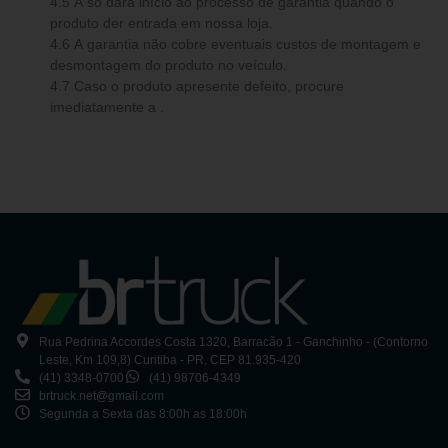
4.5 A só dará início ao processo de garantia quando o
produto der entrada em nossa loja.
4.6 A garantia não cobre eventuais custos de montagem e
desmontagem do produto no veículo.
4.7 Caso o produto apresente defeito, procure
imediatamente a .
Rua Pedrina Accordes Costa 1320, Barracão 1 - Ganchinho - (Contorno
Leste, Km 109,8) Curitiba - PR, CEP 81.935-420
(41) 3348-0700
(41) 98706-4349
brtruck.net@gmail.com
Segunda a Sexta das 8:00h as 18:00h