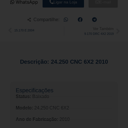
WhatsApp
Ligar na Loja
E-mail
Compartilhe:
Ver Também
15.170 E 2004
9.170 DRC 4X2 2019
Descrição: 24.250 CNC 6X2 2010
Especificações​
Status:
Baixado
Modelo:
24.250 CNC 6X2
Ano de Fabricação:
2010