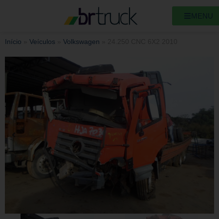
MENU
Início
»
Veículos
»
Volkswagen
»
24.250 CNC 6X2 2010