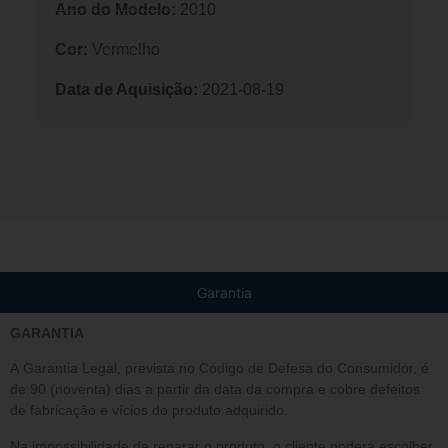
Ano do Modelo:
2010
Cor:
Vermelho
Data de Aquisição:
2021-08-19
Garantia
GARANTIA
A Garantia Legal, prevista no Código de Defesa do Consumidor, é
de 90 (noventa) dias a partir da data da compra e cobre defeitos
de fabricação e vícios do produto adquirido.
Na impossibilidade de reparar o produto, o cliente poderá escolher