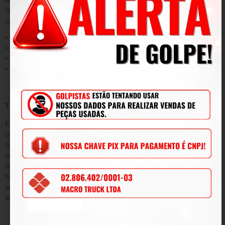
*Acidentes/ uso inadequado do produto/ sinistro/ negligência ou
uso fora das conformidades.
* Desgaste ou danos causados por agentes naturais;
* Instalação ou aplicação inadequada;
* Modificações, adaptações e adulterações no produto original
* Mau uso;
TERMO DE GARANTIA
Este termo tem como objetivo garantir pelo período de 90
(noventa) dias de prazo, tempo determinado por lei a contar da
data de emissão da Nota Fiscal de venda e conforme condições
descritas abaixo, a qualidade do produto contra defeitos de
fabricação que venham afetar a integridade física e/ou o
funcionamento do mesmo, durante este período, será submetida
sem ônus para o cliente, todas as peças e componentes que
apresentarem defeitos comprovados de projeto e/ou fabricação.
DA GARANTIA