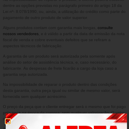
dentre as opções previstas no parágrafo primeiro do artigo 18 da
Lei nº- 8.078/1990, ou, ainda, a utilização do crédito como parte do
pagamento de outro produto de valor superior.
Alguns produtos contam com garantia mais longas,
consulte
nossos vendedores
, e é válido a partir da data de emissão da nota
fiscal de venda e cobre eventuais defeitos que se refiram a
aspectos técnicos de fabricação.
A garantia de um produto será autorizada pela somente após
análise do setor de assistência técnica, e, caso necessário, do
fabricante. As despesas de frete ficarão a cargo da loja caso a
garantia seja autorizada.
Na impossibilidade de reparar o produto dentro das condições
desta garantia, outra peça igual ou similar de mesmo valor, será
fornecida sem qualquer acréscimo.
O preço da peça que o cliente entregar será o mesmo que foi pago
pela peça na época da compra, sem qualquer valorização. O valor
será o que constar no sistema da loja.
A presente garantia NÃO cobre danos decorrentes de: