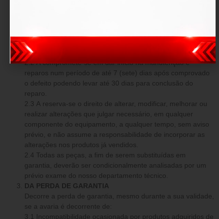
O produto fica garantido dentro do prazo estipulado contra:
defeitos de fabricação e avarias prévias a aquisição.
DAS OBRIGAÇÕES
2.1 Em caso comprovado de defeito de fabricação ou
avarias prévias, a tem o dever de reparar os danos o mais
breve possível, sem custo adicional.
2.2 A compromete-se em dar início na manutenção e
reparos num período de até 7 (sete) dias após comprovado
o defeito podendo levar até 30 dias para conclusão do
reparo.
2.3 A reserva-se o direito de alterar, modificar, melhorar ou
realizar alterações que julgar necessário, em qualquer
componente do equipamento, a qualquer tempo, sem aviso
prévio, e não assume a responsabilidade de incorporar as
alterações nos produtos já vendidos.
2.4 Todas as peças, a fim de serem substituídas em
garantia, deverão ser condicionalmente analisadas por um
prévio exame do nosso departamento técnico.
DA PERDA DE GARANTIA
Decorre a perda de garantia, mesmo durante a sua validade,
se a avaria é decorrente de:
3.1 Incompatibilidade ocasionada por produtos adquiridos de