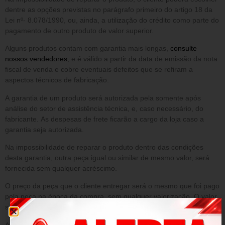
dentre as opções previstas no parágrafo primeiro do artigo 18 da
Lei nº- 8.078/1990, ou, ainda, a utilização do crédito como parte do
pagamento de outro produto de valor superior.
Alguns produtos contam com garantia mais longas,
consulte
nossos vendedores
, e é válido a partir da data de emissão da nota
fiscal de venda e cobre eventuais defeitos que se refiram a
aspectos técnicos de fabricação.
A garantia de um produto será autorizada pela somente após
análise do setor de assistência técnica, e, caso necessário, do
fabricante. As despesas de frete ficarão a cargo da loja caso a
garantia seja autorizada.
Na impossibilidade de reparar o produto dentro das condições
desta garantia, outra peça igual ou similar de mesmo valor, será
fornecida sem qualquer acréscimo.
O preço da peça que o cliente entregar será o mesmo que foi pago
pela peça na época da compra, sem qualquer valorização. O valor
será o que constar no sistema da loja.
A presente garantia NÃO cobre danos decorrentes de: