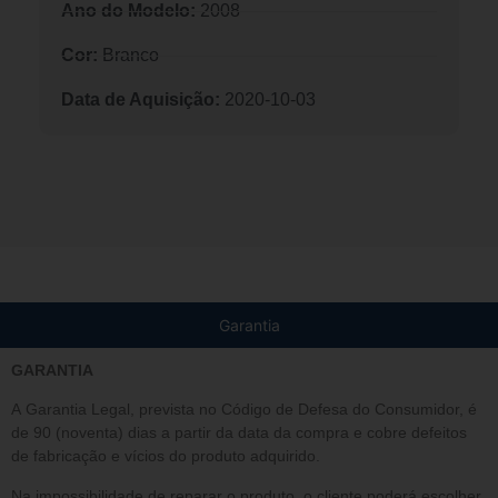
Ano do Modelo:
2008
Cor:
Branco
Data de Aquisição:
2020-10-03
Garantia
GARANTIA
A Garantia Legal, prevista no Código de Defesa do Consumidor, é
de 90 (noventa) dias a partir da data da compra e cobre defeitos
de fabricação e vícios do produto adquirido.
Na impossibilidade de reparar o produto, o cliente poderá escolher