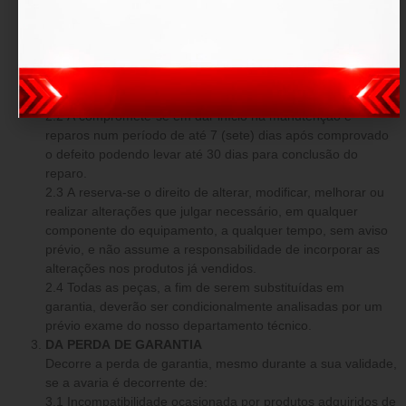
O produto fica garantido dentro do prazo estipulado contra:
defeitos de fabricação e avarias prévias a aquisição.
DAS OBRIGAÇÕES
2.1 Em caso comprovado de defeito de fabricação ou
avarias prévias, a tem o dever de reparar os danos o mais
breve possível, sem custo adicional.
2.2 A compromete-se em dar início na manutenção e
reparos num período de até 7 (sete) dias após comprovado
o defeito podendo levar até 30 dias para conclusão do
reparo.
2.3 A reserva-se o direito de alterar, modificar, melhorar ou
realizar alterações que julgar necessário, em qualquer
componente do equipamento, a qualquer tempo, sem aviso
prévio, e não assume a responsabilidade de incorporar as
alterações nos produtos já vendidos.
2.4 Todas as peças, a fim de serem substituídas em
garantia, deverão ser condicionalmente analisadas por um
prévio exame do nosso departamento técnico.
DA PERDA DE GARANTIA
Decorre a perda de garantia, mesmo durante a sua validade,
se a avaria é decorrente de:
3.1 Incompatibilidade ocasionada por produtos adquiridos de