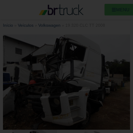
MENU
Início
»
Veículos
»
Volkswagen
»
19.320 CLC TT 2008