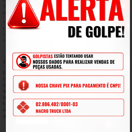
*Acidentes/ uso inadequado do produto/ sinistro/ negligência ou
uso fora das conformidades.
* Desgaste ou danos causados por agentes naturais;
* Instalação ou aplicação inadequada;
* Modificações, adaptações e adulterações no produto original
* Mau uso;
TERMO DE GARANTIA
Este termo tem como objetivo garantir pelo período de 90
(noventa) dias de prazo, tempo determinado por lei a contar da
data de emissão da Nota Fiscal de venda e conforme condições
descritas abaixo, a qualidade do produto contra defeitos de
fabricação que venham afetar a integridade física e/ou o
funcionamento do mesmo, durante este período, será submetida
sem ônus para o cliente, todas as peças e componentes que
apresentarem defeitos comprovados de projeto e/ou fabricação.
DA GARANTIA