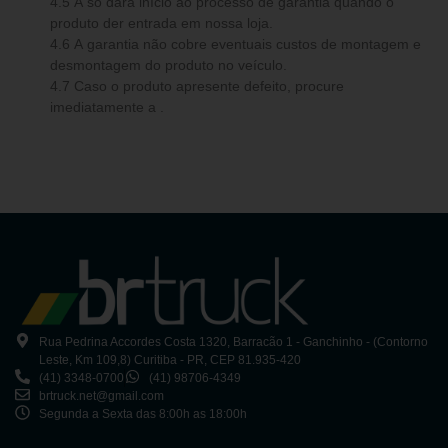
4.5 A só dará início ao processo de garantia quando o
produto der entrada em nossa loja.
4.6 A garantia não cobre eventuais custos de montagem e
desmontagem do produto no veículo.
4.7 Caso o produto apresente defeito, procure
imediatamente a .
Rua Pedrina Accordes Costa 1320, Barracão 1 - Ganchinho - (Contorno
Leste, Km 109,8) Curitiba - PR, CEP 81.935-420
(41) 3348-0700
(41) 98706-4349
brtruck.net@gmail.com
Segunda a Sexta das 8:00h as 18:00h