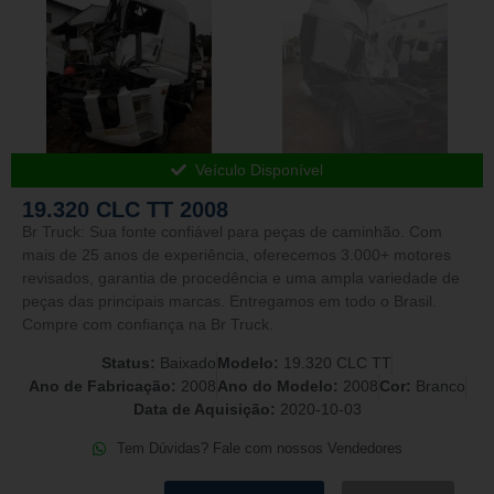
Veículo Disponível
19.320 CLC TT 2008
Br Truck: Sua fonte confiável para peças de caminhão. Com
mais de 25 anos de experiência, oferecemos 3.000+ motores
revisados, garantia de procedência e uma ampla variedade de
peças das principais marcas. Entregamos em todo o Brasil.
Compre com confiança na Br Truck.
Status:
Baixado
Modelo:
19.320 CLC TT
Ano de Fabricação:
2008
Ano do Modelo:
2008
Cor:
Branco
Data de Aquisição:
2020-10-03
Tem Dúvidas? Fale com nossos Vendedores