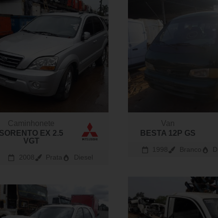
Caminhonete
Van
SORENTO EX 2.5
BESTA 12P GS
VGT
1998
Branco
D
2008
Prata
Diesel