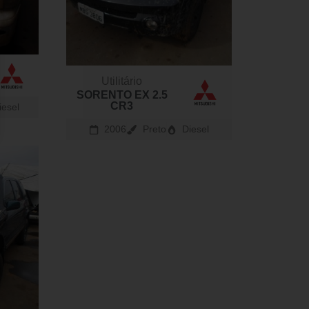
Utilitário
SORENTO EX 2.5
CR3
iesel
2006
Preto
Diesel