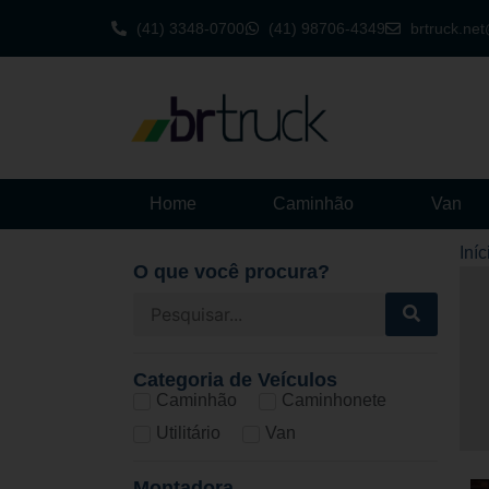
(41) 3348-0700
(41) 98706-4349
brtruck.ne
Home
Caminhão
Van
Iníc
O que você procura?
Categoria de Veículos
Caminhão
Caminhonete
Utilitário
Van
Montadora