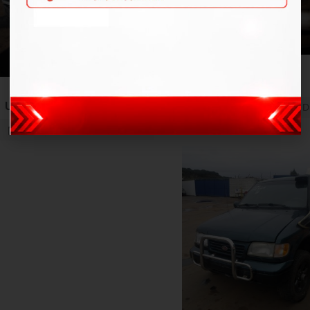
Van
BESTA 12P GS
Caminhonete
UK2500 HD SC
2000
Branco
D
2024
Branco
Diesel