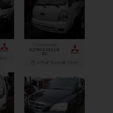
Caminhonete
K2700 II 4X4 LB
DC
iesel
2005
Branco
Diesel