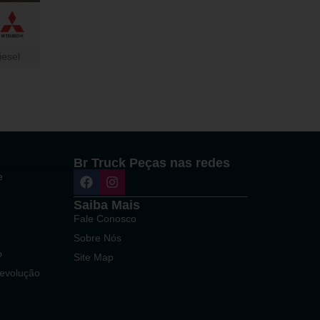
iesel
o
Br Truck Peças nas redes
e
Saiba Mais
Fale Conosco
Sobre Nós
o
Site Map
Devolução