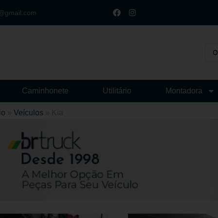
t@gmail.com
Caminhonete
Utilitário
Montadora
io
»
Veículos
»
Kia