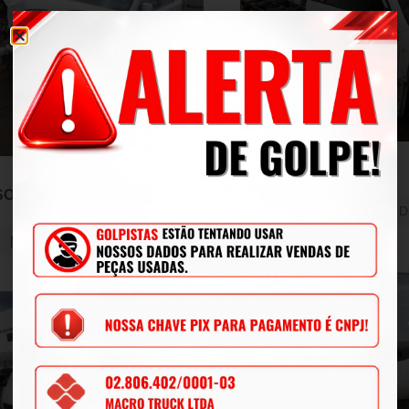
Caminhonete
Utilitário
UK2500 HD SC
SORENTO EX 3.5L
V6
2019
Branco
D
2006
Branco
Diesel